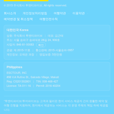
© 2015 주식회사 투엔티파이브. All rights reserved.
회사소개
개인정보처리방침
여행약관
이용약관
예약변경 및 취소정책
여행안전수칙
대한민국 Korea
상호: 주식회사 투엔티파이브
|
대표: 김근태
주소: 서울 송파구 송파대로 28길 24, 906호
사업자: 846-81-00083
확인
관광: 제 2015-11호
|
통신판매: 2015-서울송파-0957
개인정보: 오재은 과장
|
영업보증: 5천만원
Philippines
ESCTOUR, INC
#98 V.A Rufino St., Salcedo Village, Makati
Reg: CS201302801
|
TIN: 008-468-427
License: TA-011-16
|
Permit: 2016-40204
*투엔티파이브/투어파이브는 고객과 필리핀 현지 서비스 제공자 간의 원활한 예약 및
여행 진행을 지원하며, 현지에서 제공되는 서비스는 각 운영 주체의 책임 하에 제공됩
니다.