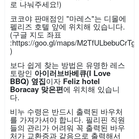
로 나눠주세요!)
코코야 판매점인 "마레스"는 디몰에
펠리즈 호텔 앞에 위치해 있습니다.
(구글 지도 좌표
:https://goo.gl/maps/M2TfULbebuCrTg
)
보다 쉽게 찾는 방법은 유명한 레스
토랑인
아이러브바베큐(I Love
이자
BBQ) 옆집
Feliz hotel
에 위치해 있습니
Boracay 맞은편
다.
비누 수령은 반드시 출력된 바우처
를 가져가셔야 합니다. 필리핀 직원
들의 관리가 어려워 꼭 출력된 바우
처가 교환증과 같음으로 출력해서