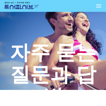
Togg
navi
자주 묻는
질문과 답
변