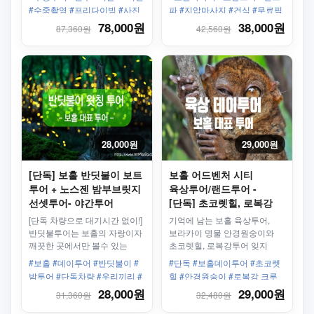
됩니다.
#수중촬영 #프리다이빙 #사진
파 #지압마사지 #건식 #무료픽
촬영 #편도픽업 #인스타맛집
드롭 #픽업드롭 #픽업샌딩 #오
78,000원
38,000원
87,360원
42,560원
일마사지
28,000원
29,000원
[단독] 보홀 반딧불이 보트
보홀 어드벤처 시티
투어 + 노스젠 밤부브릿지
육상투어/랜드투어 -
선셋투어- 야간투어
[단독] 초코렛힐, 로복강
플로팅 레스토랑/마사지
[단독 차량으로 대기시간 없이!]
기억에 남는 보홀 육상투어,
(선택가능) 데이투어
반딧불투어는 보홀의 자랑이자
보라카이 명물 안경원숭이와
깨끗한 곳에서만 볼수 있는
초코렛힐, 로복강투어 잊지
투어로 매일밤 크리스마스
못할 투어가 되실 껍니다.
#보홀 #데이투어 #반딧불이 #
#단독 #보홀데이투어 #초코렛
트리에 불이 켜진듯 아름다운
밤투어 #단독차량 #우리끼리 #
힐 #안경원숭이 #로복강 크루
풍경이 펼쳐진다.
선셋투어 #노스젠 #맹글로프
즈 #나비농장 #행잉 브릿지 #보
28,000원
29,000원
31,360원
32,480원
홀시티투어 #보홀랜드투어