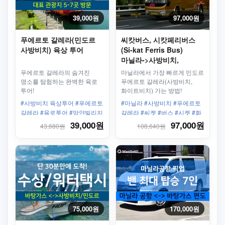
39,000원
97,000원
푸에르토 갈레라(민도르
씨캇버스, 시캇페리버스
사방비치) 육상 투어
(Si-kat Ferris Bus)
마닐라->사방비치,
화이트비치(푸에르토
푸에르토 갈레라의 숨겨진
마닐라에서 가장 빠르게 민도르
칼레라)까지 한번에
명소를 탐험하는 완벽한 육로
푸에르토 갈레라(사방비치,
투어!
화이트비치) 가는 방법!
#사방비치 육상투어 #푸에르토
#마닐라 #사방비치 #푸에르토
갈레라 #육로투어 #망얀빌리지
갈레라 #씨켓 #버스 #시켓 #화
#타마라오폭포 #피크닉식사
이트비치
39,000원
97,000원
43,680원
108,640원
75,000원
170,000원