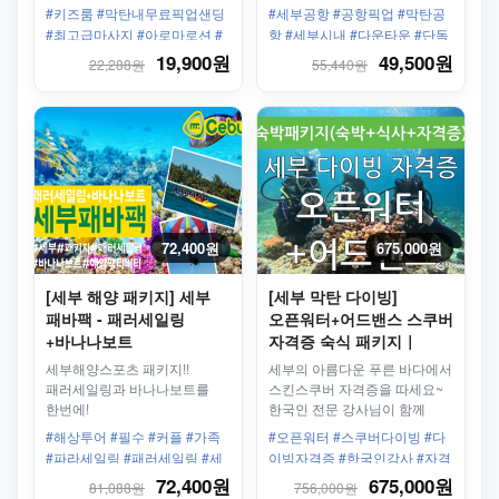
아로마로션 마사지를 받고
제공합니다.
#키즈룸 #막탄내무료픽업샌딩
#세부공항 #공항픽업 #막탄공
싶을때!
#최고급마사지 #아로마로션 #
항 #세부시내 #다운타운 #단독
킹스파 #아로마 마사지 #클래
픽업 #막탄호텔 #막탄리조트
19,900원
49,500원
22,288원
55,440원
식테라피
72,400원
675,000원
[세부 해양 패키지] 세부
[세부 막탄 다이빙]
패바팩 - 패러세일링
오픈워터+어드밴스 스쿠버
+바나나보트
자격증 숙식 패키지｜
PDA·PADI 과정 선택
세부해양스포츠 패키지!!
세부의 아름다운 푸른 바다에서
패러세일링과 바나나보트를
스킨스쿠버 자격증을 따세요~
한번에!
한국인 전문 강사님이 함께
합니다! 4박 5일 숙박과 식사가
#해상투어 #필수 #커플 #가족
#오픈워터 #스쿠버다이빙 #다
포함된 패키지로 저렴하게
#파라세일링 #패러세일링 #세
이빙자격증 #한국인강사 #자격
자격증까지 취득하세요!
부 막탄 #낙하산 #바나나보트
증코스 #스테이션1 #숙박
72,400원
675,000원
81,088원
756,000원