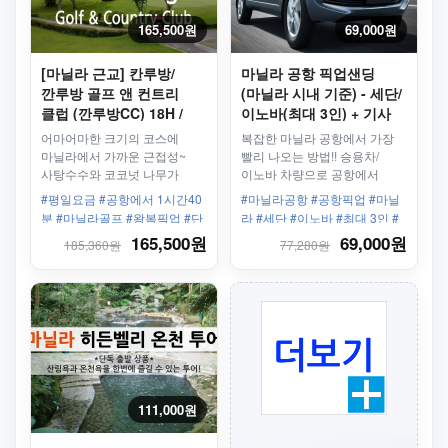
165,500원
69,000원
[마닐라 근교] 칸루방/
마닐라 공항 픽업샌딩
깐루방 골프 앤 컨트리
(마닐라 시내 기준) - 세단/
클럽 (깐루방CC) 18H /
이노바(최대 3인) + 기사
왕복픽업 차량 포함 - 평일/
어마어마한 크기의 코스에
복잡한 마닐라 공항에서 가장
주중
마닐라에서 가까운 근접성~
빨리 나오는 방법!! 승용차/
사탕수수와 코코넛 나무가
이노바 차량으로 공항에서
어울러져 마치 공원에서
호텔까지 안전하게 도착하세요!
#평일요금 #공항에서 1시간40
#마닐라공항 #공항픽업 #마닐
플레이하는 듯한 코스!
분 #마닐라골프 #왕복픽업 #단
라 #세단 #이노바 #최대 3인 #
독차량 #칸루방 #2인라운딩
추가금X #승용차
165,500원
69,000원
185,360원
77,280원
111,000원