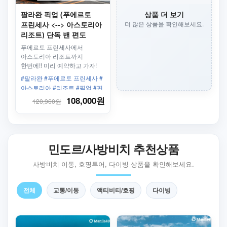
팔라완 픽업 (푸에르토
상품 더 보기
프린세사 <--> 아스토리아
더 많은 상품을 확인해보세요.
리조트) 단독 밴 편도
푸에르토 프린세사에서
아스토리아 리조트까지
한번에!! 미리 예약하고 가자!
#팔라완 #푸에르토 프린세사 #
아스토리아 #리조트 #픽업 #편
도 #단독
108,000원
120,960원
민도르/사방비치 추천상품
사방비치 이동, 호핑투어, 다이빙 상품을 확인해보세요.
전체
교통/이동
액티비티/호핑
다이빙