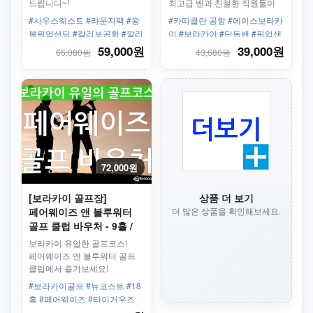
드립니다~!
최고급 밴과 친절한 직원들이
안전하고 편안하게 모십니다.
#사우스웨스트 #라운지팩 #왕
#카띠클란 공항 #에이스보라카
복픽업샌딩 #칼리보공항 #깔리
이 #보라카이 #단독밴 #픽업샌
보공항 #라운지 #발마사지 #보
딩 #왕복 #보라카이리조트 #한
59,000원
39,000원
66,080원
43,680원
딩서비스
인업체 #최고의서비스
72,000원
[보라카이 골프장]
상품 더 보기
페어웨이즈 앤 블루워터
더 많은 상품을 확인해보세요.
골프 클럽 바우처 - 9홀 /
18홀 / 리조트픽업드롭/
보라카이 유일한 골프코스!
골프채 선택 가능
페어웨이즈 앤 블루워터 골프
클럽에서 즐겨보세요!
보라카이의 15%의 면적을
#보라카이골프 #뉴코스트 #18
골프장으로 사용하는 리조트!
홀 #페어웨이즈 #타이거우즈
#1인라운딩 #바다전망