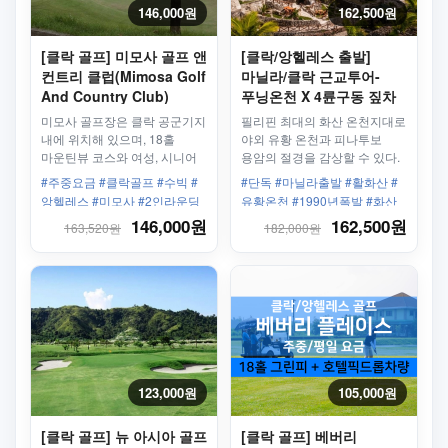
146,000원
162,500원
[클락 골프] 미모사 골프 앤
[클락/앙헬레스 출발]
컨트리 클럽(Mimosa Golf
마닐라/클락 근교투어-
And Country Club)
푸닝온천 X 4륜구동 짚차
왕복차량 + 골프바우처
일일투어
미모사 골프장은 클락 공군기지
필리핀 최대의 화산 온천지대로
18홀 - 평일/주중
내에 위치해 있으며, 18홀
야외 유황 온천과 피나투보
마운틴뷰 코스와 여성, 시니어
용암의 절경을 감상할 수 있다.
골퍼에게 인기 있는 아카시아
온천욕 뿐만 아니라 화산재
#주중요금 #클락골프 #수빅 #
#단독 #마닐라출발 #활화산 #
및 레이크뷰골프 코스로
찜질이 매력 포인트!
앙헬레스 #미모사 #2인라운딩
유황온천 #1990년폭발 #화산
나누어져 있습니다
재 #온천욕 #4륜구동 #짚차
146,000원
162,500원
163,520원
182,000원
123,000원
105,000원
[클락 골프] 뉴 아시아 골프
[클락 골프] 베버리