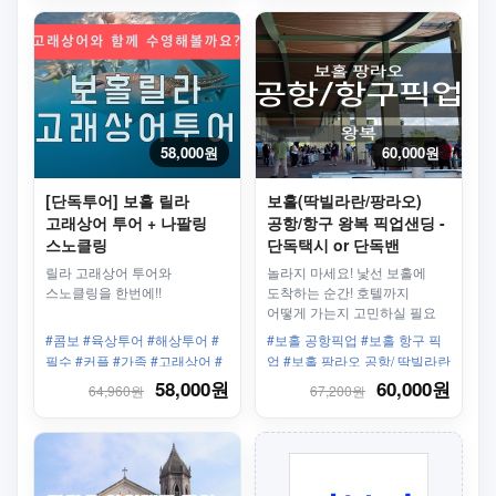
58,000원
60,000원
[단독투어] 보홀 릴라
보홀(딱빌라란/팡라오)
고래상어 투어 + 나팔링
공항/항구 왕복 픽업샌딩 -
스노클링
단독택시 or 단독밴
릴라 고래상어 투어와
놀라지 마세요! 낯선 보홀에
스노클링을 한번에!!
도착하는 순간! 호텔까지
어떻게 가는지 고민하실 필요
없습니다. 미스터세부의 단독
#콤보 #육상투어 #해상투어 #
#보홀 공항픽업 #보홀 항구 픽
픽업서비스를 이용하세요!
필수 #커플 #가족 #고래상어 #
업 #보홀 팡라오 공항/ 딱빌라란
릴라 #나팔링 #스노클링
공항 #딱빌라란 픽업 #단독밴 #
58,000원
60,000원
64,960원
67,200원
단독택시 #왕복