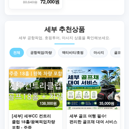
72,000원
80,640원
세부 추천상품
세부 공항픽업, 호핑투어, 마사지 상품을 확인해보세요.
전체
공항픽업/차량
액티비티/호핑
마사지
골프
138,000원
35,000원
[세부] 세부CC 컨트리
세부 골프 여행 필수!
클럽 18홀/왕복픽업차량
편리한 골프채 대여 서비스
포함 - 주중