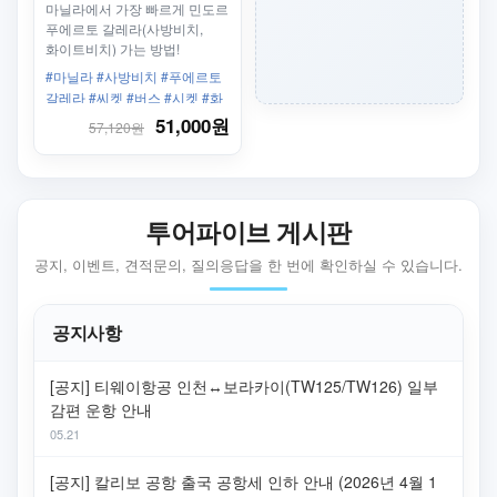
화이트비치(푸에르토
마닐라에서 가장 빠르게 민도르
칼레라)까지 한번에
푸에르토 갈레라(사방비치,
화이트비치) 가는 방법!
#마닐라 #사방비치 #푸에르토
갈레라 #씨켓 #버스 #시켓 #화
이트비치
51,000원
57,120원
투어파이브 게시판
공지, 이벤트, 견적문의, 질의응답을 한 번에 확인하실 수 있습니다.
공지사항
[공지] 티웨이항공 인천↔보라카이(TW125/TW126) 일부
감편 운항 안내
05.21
[공지] 칼리보 공항 출국 공항세 인하 안내 (2026년 4월 1