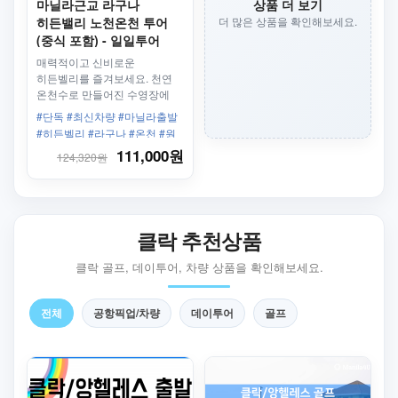
마닐라근교 라구나
상품 더 보기
히든밸리 노천온천 투어
더 많은 상품을 확인해보세요.
(중식 포함) - 일일투어
매력적이고 신비로운
히든벨리를 즐겨보세요. 천연
온천수로 만들어진 수영장에
몸을 담그고 산림이 우거진
#단독 #최신차량 #마닐라출발
원시림을 느껴보세요. 이국적인
#히든벨리 #라구나 #온천 #원
꽃들과 식물들이 당신을
시림 #효도 #커플 #하루투어 #
111,000원
124,320원
기다립니다.!
히든밸리
클락 추천상품
클락 골프, 데이투어, 차량 상품을 확인해보세요.
전체
공항픽업/차량
데이투어
골프