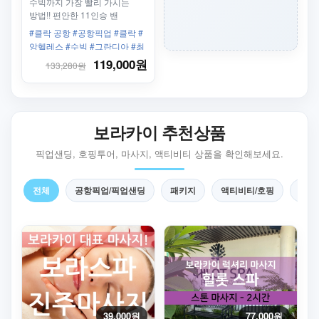
수빅까지 가장 빨리 가시는
방법!! 편안한 11인승 밴
차량으로 공항에서 클락/
#클락 공항 #공항픽업 #클락 #
앙헬레스/수빅 호텔까지
앙헬레스 #수빅 #그란디아 #최
안전하게 도착하세요!
대 7인 #11인승
119,000원
133,280원
보라카이 추천상품
픽업샌딩, 호핑투어, 마사지, 액티비티 상품을 확인해보세요.
전체
공항픽업/픽업샌딩
패키지
액티비티/호핑
마사
39,000원
77,000원