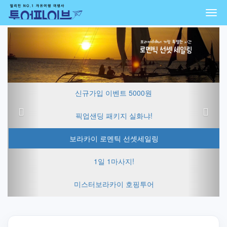
Togg
navi
Previous
Next
신규가입 이벤트 5000원
픽업샌딩 패키지 실화냐!
보라카이 로멘틱 선셋세일링
1일 1마사지!
미스터보라카이 호핑투어