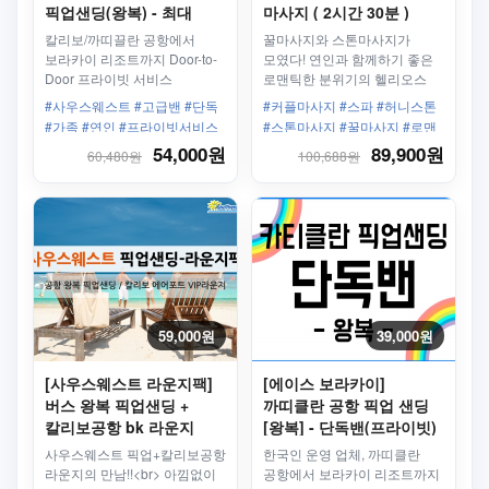
픽업샌딩(왕복) - 최대
마사지 ( 2시간 30분 )
10인
칼리보/까띠끌란 공항에서
꿀마사지와 스톤마사지가
보라카이 리조트까지 Door-to-
모였다! 연인과 함께하기 좋은
Door 프라이빗 서비스
로맨틱한 분위기의 헬리오스
스파에서 즐거운 시간
#사우스웨스트 #고급밴 #단독
#커플마사지 #스파 #허니스톤
보내주세요~
#가족 #연인 #프라이빗서비스
#스톤마사지 #꿀마사지 #로맨
#도어투도어 #칼리보공항 #보
틱 #왕복픽업샌딩 #2시간 #샤
54,000원
89,900원
60,480원
100,688원
라카이리조트 #전용보트 #전용
워 #세탁 #전용수영장
밴 이용
59,000원
39,000원
[사우스웨스트 라운지팩]
[에이스 보라카이]
버스 왕복 픽업샌딩 +
까띠클란 공항 픽업 샌딩
칼리보공항 bk 라운지
[왕복] - 단독밴(프라이빗)
(입장권)
사우스웨스트 픽업+칼리보공항
한국인 운영 업체, 까띠클란
라운지의 만남!!<br> 아낌없이
공항에서 보라카이 리조트까지