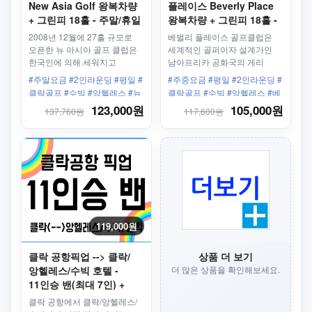
New Asia Golf 왕복차량
플레이스 Beverly Place
+ 그린피 18홀 - 주말/휴일
왕복차량 + 그린피 18홀 -
주중/평일
2008년 12월에 27홀 규모로
베벌리 플레이스 골프클럽은
오픈한 뉴 아시아 골프 클럽은
세계적인 골퍼이자 설계가인
한국인에 의해 세워지고
남아프리카 공화국의 게리
한국인에 의해 운영되고
플레이어(Gary Player)의
#주말요금 #2인라운딩 #평일 #
#주중요금 #평일 #2인라운딩 #
있는만큼 필리핀속 한국인을
디자인으로 조성 되어졌는데
클락골프 #수빅 #앙헬레스 #뉴
클락골프 #수빅 #앙헬레스 #베
위한 최상골프 라운딩 및
2009년에 9홀을 개장하여
아시아
버리플레이스 #왕복차량 #앙헬
123,000원
105,000원
137,760원
117,600원
서비스를 즐길수 있습니다
운영하다 최근 9홀을 더
레스골프
개장하여 정규 18홀
챔피언십의 골프 코스로 알려져
있습니다!
119,000원
클락 공항픽업 --> 클락/
상품 더 보기
앙헬레스/수빅 호텔 -
더 많은 상품을 확인해보세요.
11인승 밴(최대 7인) +
기사
클락 공항에서 클락/앙헬레스/