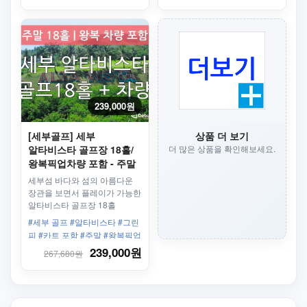
#PADI #SSI #4박5일 #식사포
함
239,000원
[세부골프] 세부
상품 더 보기
알타비스타 골프장 18홀/
더 많은 상품을 확인해보세요.
왕복픽업차량 포함 - 주말
세부섬 바다와 섬의 아름다운
장관을 보면서 플레이가 가능한
알타비스타 골프장 18홀
#세부 골프 #알타비스타 #그린
피 #카트 포함 #주말 #왕복픽업
#주말 #단독차량포함
239,000원
267,680원