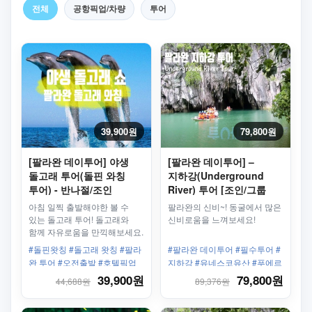
전체
공항픽업/차량
투어
39,900원
79,800원
[팔라완 데이투어] 야생
[팔라완 데이투어] –
돌고래 투어(돌핀 와칭
지하강(Underground
투어) - 반나절/조인
River) 투어 [조인/그룹
투어]
아침 일찍 출발해야한 볼 수
팔라완의 신비~! 동굴에서 많은
있는 돌고래 투어! 돌고래와
신비로움을 느껴보세요!
함께 자유로움을 만끽해보세요.
오직 4월~10월만 볼수
#돌핀왓칭 #돌고래 왓칭 #팔라
#팔라완 데이투어 #필수투어 #
있습니다.
완 투어 #오전출발 #호텔픽업
지하강 #유네스코유산 #푸에르
샌딩 #방카보트 #조인투어
토 프린세사 #공항픽업가능
39,900원
79,800원
44,688원
89,376원