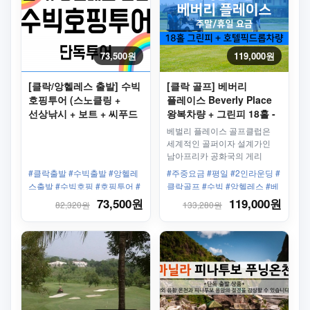
73,500원
119,000원
[클락/앙헬레스 출발] 수빅
[클락 골프] 베버리
호핑투어 (스노클링 +
플레이스 Beverly Place
선상낚시 + 보트 + 씨푸드
왕복차량 + 그린피 18홀 -
중식)
주말/휴일
베벌리 플레이스 골프클럽은
세계적인 골퍼이자 설계가인
남아프리카 공화국의 게리
플레이어(Gary Player)의
#클락출발 #수빅출발 #앙헬레
#주중요금 #평일 #2인라운딩 #
디자인으로 조성 되어졌는데
스출발 #수빅호핑 #호핑투어 #
클락골프 #수빅 #앙헬레스 #베
2009년에 9홀을 개장하여
마닐라호핑투어 #씨푸드중식 #
버리플레이스 #왕복차량 #앙헬
73,500원
119,000원
82,320원
133,280원
운영하다 최근 9홀을 더
스노쿨링 #보트탑승
레스골프
개장하여 정규 18홀
챔피언십의 골프 코스로 알려져
있습니다!