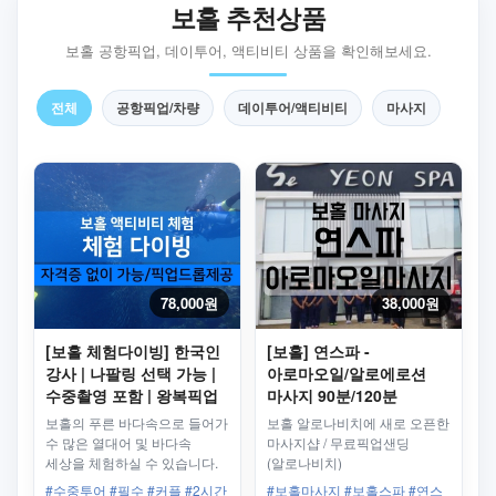
보홀 추천상품
보홀 공항픽업, 데이투어, 액티비티 상품을 확인해보세요.
전체
공항픽업/차량
데이투어/액티비티
마사지
78,000원
38,000원
[보홀 체험다이빙] 한국인
[보홀] 연스파 -
강사 | 나팔링 선택 가능 |
아로마오일/알로에로션
수중촬영 포함 | 왕복픽업
마사지 90분/120분
보홀의 푸른 바다속으로 들어가
보홀 알로나비치에 새로 오픈한
수 많은 열대어 및 바다속
마사지샵 / 무료픽업샌딩
세상을 체험하실 수 있습니다.
(알로나비치)
다이빙 자격증이 없으셔도
#수중투어 #필수 #커플 #2시간
#보홀마사지 #보홀스파 #연스