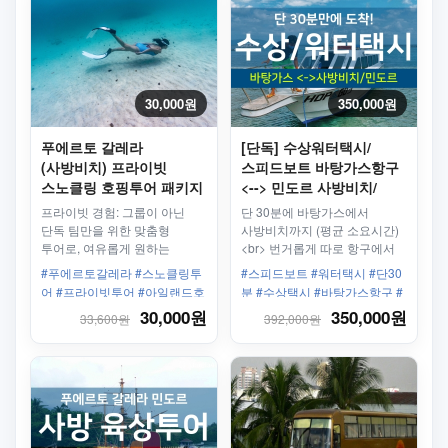
30,000원
350,000원
푸에르토 갈레라
[단독] 수상워터택시/
(사방비치) 프라이빗
스피드보트 바탕가스항구
스노클링 호핑투어 패키지
<--> 민도르 사방비치/
푸에르토갈레라
프라이빗 경험: 그룹이 아닌
단 30분에 바탕가스에서
단독 팀만을 위한 맞춤형
사방비치까지 (평균 소요시간)
투어로, 여유롭게 원하는
<br> 번거롭게 따로 항구에서
속도로 즐길 수 있습니다.<br>
사방비치까지 갈 필요
#푸에르토갈레라 #스노클링투
#스피드보트 #워터택시 #단30
유연한 일정: 그룹과 조율할
없습니다. 사방비치 항구 앞에
어 #프라이빗투어 #아일랜드호
분 #수상택시 #바탕가스항구 #
필요 없이 나만의 속도로 해양
바로 하차!
핑 #비치어드벤처 #해양생물 #
버베라베항구 #사방비치가는법
30,000원
350,000원
33,600원
392,000원
생태계를 탐험 가능<br> 개인
산호정원 #가족여행추천 #커플
가이드: 친절한 전담 가이드가
여행 #에코투어리즘 #보트투어
동행하며 맞춤형 안내 제공
#단독체험 #스노클링어드벤처
#바다체험 #모험여행