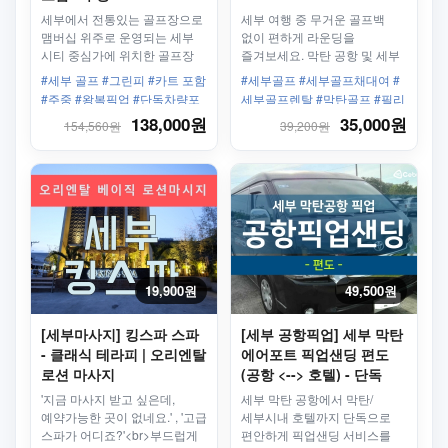
세부에서 전통있는 골프장으로
세부 여행 중 무거운 골프백
맴버십 위주로 운영되는 세부
없이 편하게 라운딩을
시티 중심가에 위치한 골프장
즐겨보세요. 막탄 공항 및 세부
주요 골프장에서 이용 가능한
#세부 골프 #그린피 #카트 포함
#세부골프 #세부골프채대여 #
골프채 대여 서비스로, 골프
#주중 #왕복픽업 #단독차량포
세부골프렌탈 #막탄골프 #필리
예약 고객에 한해 편리하게
함 #세부 컨트리 클럽 #세부CC
핀골프여행 #세부라운딩
138,000원
35,000원
154,560원
39,200원
제공됩니다.
19,900원
49,500원
[세부마사지] 킹스파 스파
[세부 공항픽업] 세부 막탄
- 클래식 테라피 | 오리엔탈
에어포트 픽업샌딩 편도
로션 마사지
(공항 <--> 호텔) - 단독
60분/90분/120분
'지금 마사지 받고 싶은데,
세부 막탄 공항에서 막탄/
예약가능한 곳이 없네요.' , '고급
세부시내 호텔까지 단독으로
스파가 어디죠?'<br>부드럽게
편안하게 픽업샌딩 서비스를