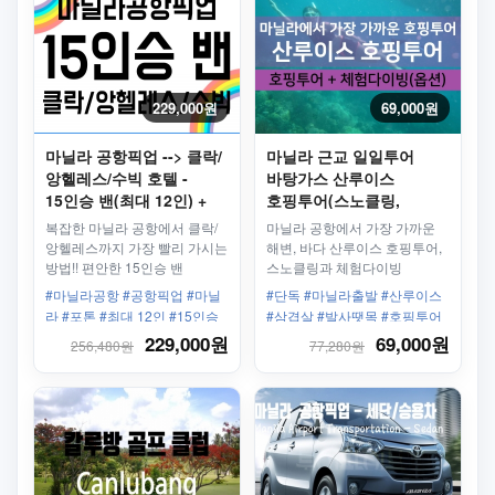
229,000원
69,000원
마닐라 공항픽업 --> 클락/
마닐라 근교 일일투어
앙헬레스/수빅 호텔 -
바탕가스 산루이스
15인승 밴(최대 12인) +
호핑투어(스노클링,
기사
줄낚시) + 체험다이빙 +
복잡한 마닐라 공항에서 클락/
마닐라 공항에서 가장 가까운
헤리티지 따알 대성당 투어
앙헬레스까지 가장 빨리 가시는
해변, 바다 산루이스 호핑투어,
방법!! 편안한 15인승 밴
스노클링과 체험다이빙
차량으로 공항에서 클락/
(스쿠버다이빙), 줄낚시 그리고
#마닐라공항 #공항픽업 #마닐
#단독 #마닐라출발 #산루이스
앙헬레스 호텔까지 안전하게
맛있는 바베큐 점심식사를 한
라 #포톤 #최대 12인 #15인승
#삼겹살 #발사땟목 #호핑투어
도착하세요!
곳에서 즐길 수 있습니다.<br>
#바나나보트 #스노클링 #스쿠
229,000원
69,000원
256,480원
77,280원
체험다이빙은 1인 4만원추가,
버다이빙 #체험다이빙 #중식제
오일마사지는 1인 2만원
공 #바탕가스 #따알대성당
추가로 즐기실 수 있습니다.