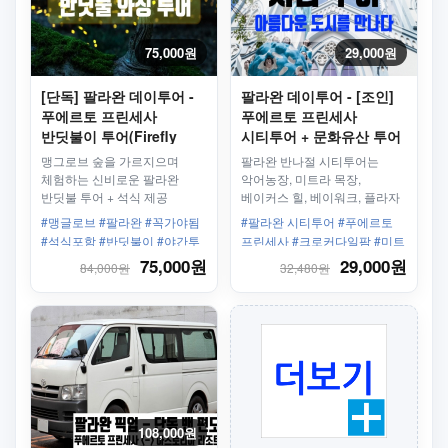
75,000원
29,000원
[단독] 팔라완 데이투어 -
팔라완 데이투어 - [조인]
푸에르토 프린세사
푸에르토 프린세사
반딧불이 투어(Firefly
시티투어 + 문화유산 투어
Watching), 석식포함
맹그로브 숲을 가르지으며
팔라완 반나절 시티투어는
체험하는 신비로운 팔라완
악어농장, 미트라 목장,
반딧불 투어 + 석식 제공
베이커스 힐, 베이워크, 플라자
쿠아텔, 비누아탄 웨이빙 센터,
#맹글로브 #팔라완 #꼭가야됨
#팔라완 시티투어 #푸에르토
성모수태 성당, 기념품 가게
#석식포함 #반딧불이 #야간투
프린세사 #크로커다일팜 #미트
어 #나이트투어
라스 농장 #베이커스힐 #베이
75,000원
29,000원
84,000원
32,480원
워크 #대성당 #4시간30분 #오
후출발
108,000원