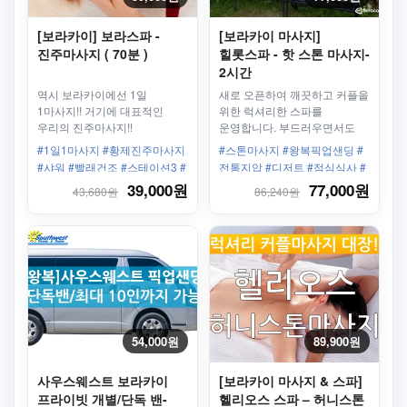
[보라카이] 보라스파 -
[보라카이 마사지]
진주마사지 ( 70분 )
힐롯스파 - 핫 스톤 마사지-
2시간
역시 보라카이에선 1일
새로 오픈하여 깨끗하고 커플을
1마사지!! 거기에 대표적인
위한 럭셔리한 스파를
우리의 진주마사지!!
운영합니다. 부드러우면서도
전동지압 중 하나인 클린기법이
#1일1마사지 #황제진주마사지
#스톤마사지 #왕복픽업샌딩 #
접목되어 근육을 풀어주는
#샤워 #빨래건조 #스테이션3 #
전통지압 #디저트 #점심식사 #
시원한 마사지
유명스파 #필수
커플 #가족 #럭셔리 #로멘틱
39,000원
77,000원
43,680원
86,240원
54,000원
89,900원
사우스웨스트 보라카이
[보라카이 마사지 & 스파]
프라이빗 개별/단독 밴-
헬리오스 스파 – 허니스톤