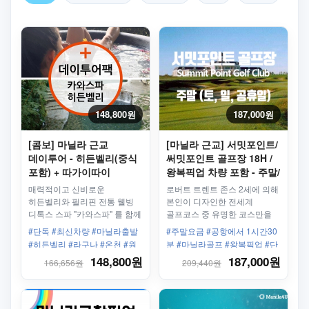
148,800원
187,000원
[콤보] 마닐라 근교
[마닐라 근교] 서밋포인트/
데이투어 - 히든벨리(중식
써밋포인트 골프장 18H /
포함) + 따가이따이
왕복픽업 차량 포함 - 주말/
카와스파, 전신마사지
휴일
매력적이고 신비로운
로버트 트렌트 존스 2세에 의해
(1시간)
히든벨리와 필리핀 전통 웰빙
본인이 디자인한 전세계
디톡스 스파 "카와스파" 를 함께
골프코스 중 유명한 코스만을
즐겨보세요. 본 투어는 중식과
재설계
#단독 #최신차량 #마닐라출발
#주말요금 #공항에서 1시간30
석식이 제공되는 투어 입니다.
#히든벨리 #라구나 #온천 #원
분 #마닐라골프 #왕복픽업 #단
시림 #효도 #커플
독차량
148,800원
187,000원
166,656원
209,440원