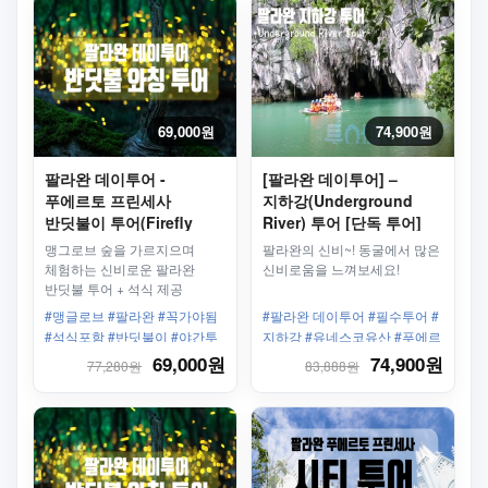
69,000원
74,900원
팔라완 데이투어 -
[팔라완 데이투어] –
푸에르토 프린세사
지하강(Underground
반딧불이 투어(Firefly
River) 투어 [단독 투어]
Watching), 석식포함
맹그로브 숲을 가르지으며
팔라완의 신비~! 동굴에서 많은
체험하는 신비로운 팔라완
신비로움을 느껴보세요!
반딧불 투어 + 석식 제공
#맹글로브 #팔라완 #꼭가야됨
#팔라완 데이투어 #필수투어 #
#석식포함 #반딧불이 #야간투
지하강 #유네스코유산 #푸에르
어 #나이트투어
토 프린세사 #공항픽업가능
69,000원
74,900원
77,280원
83,888원