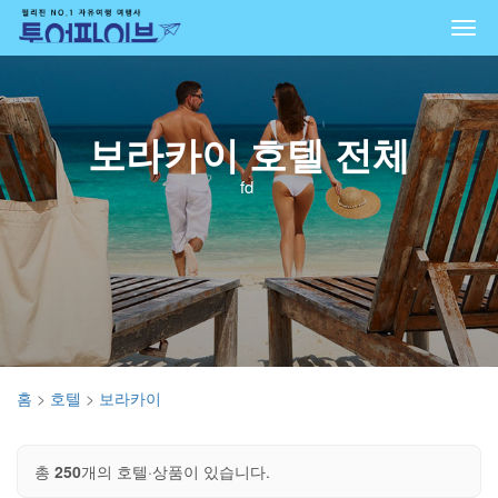
Togg
navi
보라카이 호텔 전체
fd
홈
>
호텔
>
보라카이
총
250
개의 호텔·상품이 있습니다.