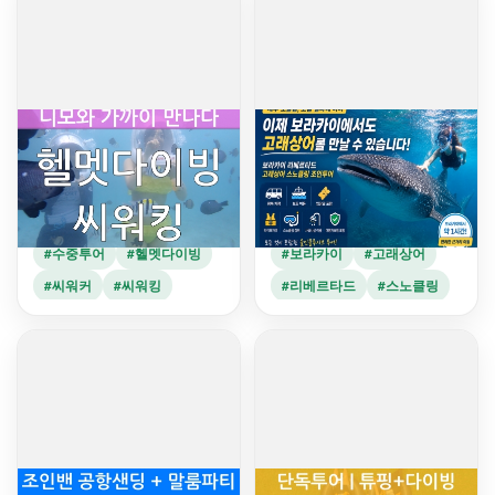
#씨푸드 BBQ 중식포함
#스노클링
#매일 출발
#사진촬영
#가족
보라카이
보라카이
[보라카이 액티비티 & 데이
[보라카이 출발] 리베르타드
투어] 바닷속 체험 헬멧다이
고래상어 스노클링 조인투어
빙/씨워커 [리조트 픽업제공]
38,900원
117,000원
#수중투어
#헬멧다이빙
#보라카이
#고래상어
#씨워커
#씨워킹
#리베르타드
#스노클링
#사진촬영
#동영상촬영
#조인투어
#CD제공
#수중촬영
#해양액티비티
#Antique
#왕복픽업샌딩
#필수
#Whale Shark
#커플
#가족
보라카이
보라카이