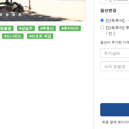
옵션변경
[단독투어] -
[단독투어] 투
#동물원
#섬일주
#루호산
#푸카비치
/ 인 )
#드니위드
#리조트 픽업
옵션이 추가된 가격
최종 결제 페이지