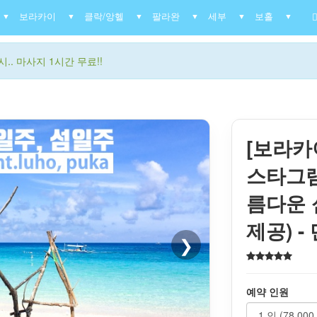
보라카이
클락/앙헬
팔라완
세부
보홀
▼
▼
▼
▼
▼
▼
.. 마사지 1시간 무료!!
[보라카
스타그램
름다운 
제공) 
❯
예약 인원