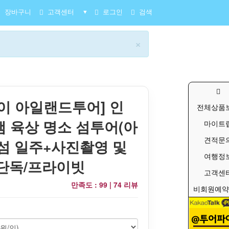
장바구니
고객센터
로그인
검색
▼
×
이 아일랜드투어] 인
전체상품
 육상 명소 섬투어(아
마이트
견적문
섬 일주+사진촬영 및
여행정
- 단독/프라이빗
고객센
만족도 : 99 |
74 리뷰
비회원예약