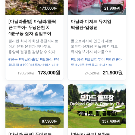
173,000원
21,900원
[마닐라출발] 마닐라/클락
마닐라 디저트 뮤지엄
근교투어- 푸닝온천 X
박물관-입장권
4륜구동 짚차 일일투어
필리핀 최대의 화산 온천지대로
몰오브아시아 인근에 새로
야외 유황 온천과 피나투보
오픈한 신개념 박물관! 디저트
용암의 절경을 감상할 수 있다.
뮤지엄! 8가지 테마룸으로
온천욕 뿐만 아니라 화산재
구성되어 있습니다. 5~6가지
#단독 #마닐라출발 #활화산 #유
#입장권 #달달한투어 #연인 #아
찜질이 매력 포인트!
디저트도 즐기세요!
황온천 #1990년폭발 #화산재 #
동 #가족 #박물관 #디저트
온천욕 #4륜구동 #짚차
173,000원
21,900원
193,760원
24,528원
87,900원
357,400원
[마닐라 근교] 푸에르토
[마닐라 근교] 오차드