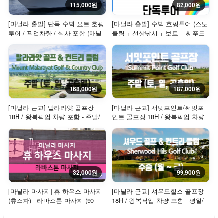
115,000원
82,000원
[마닐라 출발] 단독 수빅 요트 호핑
[마닐라 출발] 수빅 호핑투어 (스노
투어 / 픽업차량 / 식사 포함 (마닐
클링 + 선상낚시 + 보트 + 씨푸드
라근교...
중식)
168,000원
187,000원
[마닐라 근교] 말라라얏 골프장
[마닐라 근교] 서밋포인트/써밋포
18H / 왕복픽업 차량 포함 - 주말/
인트 골프장 18H / 왕복픽업 차량
휴일
포함 - 주...
32,000원
99,900원
[마닐라 마사지] 휴 하우스 마사지
[마닐라 근교] 셔우드힐스 골프장
(휴스파) - 라바스톤 마사지 (90
18H / 왕복픽업 차량 포함 - 평일/
분/120분/1...
주중 / 2...