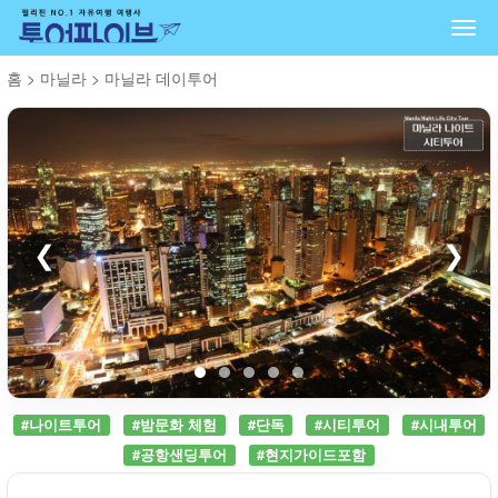
Togg
navi
홈
>
마닐라
>
마닐라 데이투어
❮
❯
#나이트투어
#밤문화 체험
#단독
#시티투어
#시내투어
#공항샌딩투어
#현지가이드포함