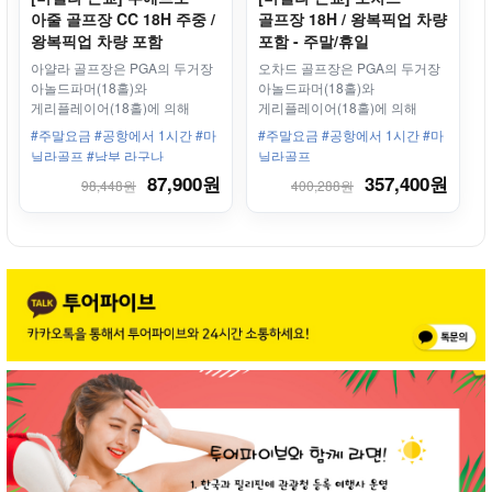
아줄 골프장 CC 18H 주중 /
골프장 18H / 왕복픽업 차량
왕복픽업 차량 포함
포함 - 주말/휴일
아얄라 골프장은 PGA의 두거장
오차드 골프장은 PGA의 두거장
아놀드파머(18홀)와
아놀드파머(18홀)와
게리플레이어(18홀)에 의해
게리플레이어(18홀)에 의해
설계된 36홀의 골프장
설계된 36홀의 골프장
#주말요금 #공항에서 1시간 #마
#주말요금 #공항에서 1시간 #마
닐라골프 #남부 라구나
닐라골프
87,900원
357,400원
98,448원
400,288원