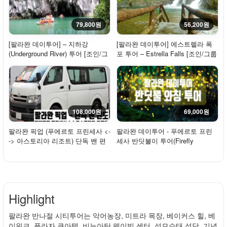
79,800원
56,200원
[팔라완 데이투어] – 지하강
[팔라완 데이투어] 에스트렐라 폭
(Underground River) 투어 [조인/그
포 투어 – Estrella Falls [조인/그룹
룹 투어]
투어]
108,000원
69,000원
팔라완 픽업 (푸에르토 프린세사 <-
팔라완 데이투어 - 푸에르토 프린
-> 아스토리아 리조트) 단독 밴 편
세사 반딧불이 투어(Firefly
도
Watching), 석식...
Highlight
팔라완 반나절 시티투어는 악어농장, 미트라 목장, 베이커스 힐, 베
이워크, 플라자 쿠아텔, 비누아탄 웨이빙 센터, 성모수태 성당, 기념