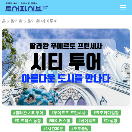
Togg
navi
홈
>
팔라완
>
팔라완 데이투어
#팔라완 시티투어
#푸에르토 프린세사
#크로커다일팜
#미트라스 농장
#베이커스힐
#베이워크
#대성당
#4시간30분
#오후출발