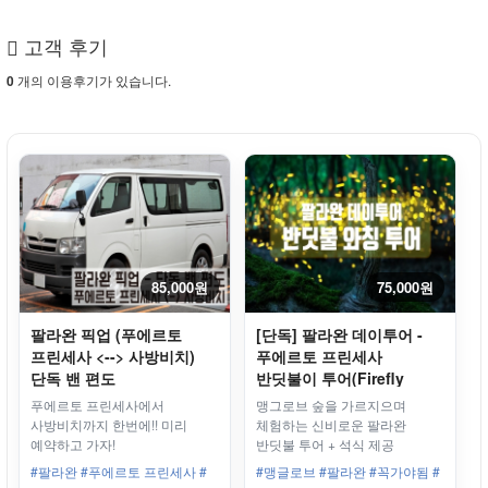
고객 후기
개의 이용후기가 있습니다.
0
85,000원
75,000원
팔라완 픽업 (푸에르토
[단독] 팔라완 데이투어 -
프린세사 <--> 사방비치)
푸에르토 프린세사
단독 밴 편도
반딧불이 투어(Firefly
Watching), 석식포함
푸에르토 프린세사에서
맹그로브 숲을 가르지으며
사방비치까지 한번에!! 미리
체험하는 신비로운 팔라완
예약하고 가자!
반딧불 투어 + 석식 제공
#팔라완 #푸에르토 프린세사 #
#맹글로브 #팔라완 #꼭가야됨 #