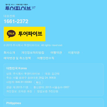
대표전화
1661-2372
© 2015 주식회사 투엔티파이브. All rights reserved.
회사소개
개인정보처리방침
여행약관
이용약관
예약변경 및 취소정책
여행안전수칙
대한민국 Korea
상호: 주식회사 투엔티파이브
|
대표: 김근태
주소: 서울 송파구 송파대로 28길 24, 906호
사업자: 846-81-00083
확인
관광: 제 2015-11호
|
통신판매: 2015-서울송파-0957
개인정보: 오재은 과장
|
영업보증: 5천만원
Philippines