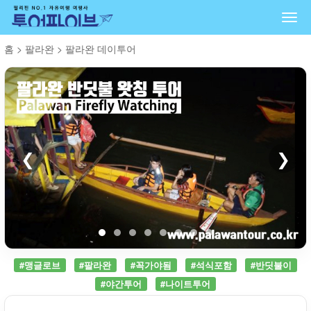
Togg
navi
홈
>
팔라완
>
팔라완 데이투어
❮
❯
#맹글로브
#팔라완
#꼭가야됨
#석식포함
#반딧불이
#야간투어
#나이트투어