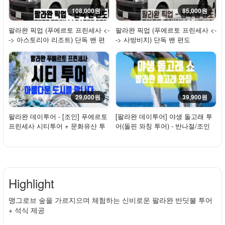
108,000원
85,000원
팔라완 픽업 (푸에르토 프린세사 <-
팔라완 픽업 (푸에르토 프린세사 <-
-> 아스토리아 리조트) 단독 밴 편
-> 사방비치) 단독 밴 편도
도
29,000원
39,900원
팔라완 데이투어 - [조인] 푸에르토
[팔라완 데이투어] 야생 돌고래 투
프린세사 시티투어 + 문화유산 투
어(돌핀 와칭 투어) - 반나절/조인
어
Highlight
맹그로브 숲을 가르지으며 체험하는 신비로운 팔라완 반딧불 투어
+ 석식 제공