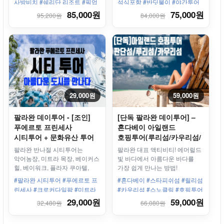
사방비치 #쉐리단 리조트 #픽업
석식포함 #반딧불이 #야간투어
#편도 #단독
#나이트투어
85,000원
75,000원
95,200원
84,000원
29,000원
59,000원
팔라완 데이투어 - [조인]
[단독 팔라완 데이투어] –
푸에르토 프린세사
혼다베이 아일랜드
시티투어 + 문화유산 투어
호핑투어(루리섬/카우리섬/
스타피쉬섬)
팔라완 반나절 시티투어는
팔라완 대표 액티비티! 에머럴드
악어농장, 미트라 목장, 베이커스
빛 바다에서 아름다운 바다를
힐, 베이워크, 플라자 쿠아텔,
가장 쉽게 만나는 방법!
비누아탄 웨이빙 센터, 성모수태
#팔라완 시티투어 #푸에르토 프
#혼다베이 #스타피쉬섬 #릴리섬
성당, 기념품 가게
린세사 #크로커다일팜 #미트라
#카우리섬 #스노클링 #호핑투어
스 농장 #베이커스힐 #베이워크
#단독투어 #픽업제공 #우리끼리
29,000원
59,000원
32,480원
66,080원
#대성당 #4시간30분 #오후출발