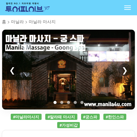
Togg
navi
홈
>
마닐라
>
마닐라 마사지
❮
❯
#마닐라마사지
#말라때 마사지
#궁스파
#한인스파
#가성비갑