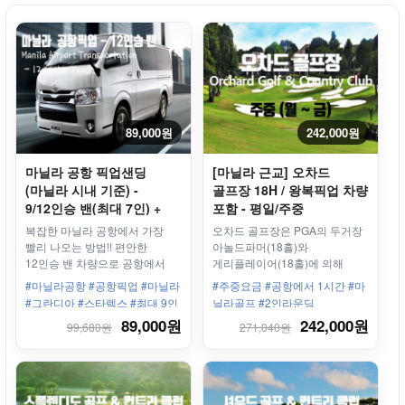
89,000원
242,000원
마닐라 공항 픽업샌딩
[마닐라 근교] 오차드
(마닐라 시내 기준) -
골프장 18H / 왕복픽업 차량
9/12인승 밴(최대 7인) +
포함 - 평일/주중
기사
복잡한 마닐라 공항에서 가장
오차드 골프장은 PGA의 두거장
빨리 나오는 방법!! 편안한
아놀드파머(18홀)와
12인승 밴 차량으로 공항에서
게리플레이어(18홀)에 의해
호텔까지 안전하게 도착하세요!
설계된 36홀의 골프장
#마닐라공항 #공항픽업 #마닐라
#주중요금 #공항에서 1시간 #마
#그란디아 #스타렉스 #최대 9인
닐라골프 #2인라운딩
#추가금X #12인승 #9인승
89,000원
242,000원
99,680원
271,040원