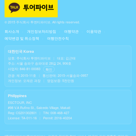
© 2015 주식회사 투엔티파이브. All rights reserved.
회사소개
개인정보처리방침
여행약관
이용약관
예약변경 및 취소정책
여행안전수칙
대한민국 Korea
상호: 주식회사 투엔티파이브
|
대표: 김근태
주소: 서울 송파구 송파대로 28길 24, 906호
사업자: 846-81-00083
확인
관광: 제 2015-11호
|
통신판매: 2015-서울송파-0957
개인정보: 오재은 과장
|
영업보증: 5천만원
Philippines
ESCTOUR, INC
#98 V.A Rufino St., Salcedo Village, Makati
Reg: CS201302801
|
TIN: 008-468-427
License: TA-011-16
|
Permit: 2016-40204
*투엔티파이브/투어파이브는 고객과 필리핀 현지 서비스 제공자 간의 원활한 예약 및