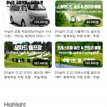
129,000원
84,900원
마닐라 공항 픽업샌딩(마닐라 시내
[마닐라 근교] 스플렌디도 골프장
기준) - 15인승 밴(최대 12인) + 기
18H / 왕복픽업 차량 포함 - 주중/
사
평일 / 2...
357,400원
165,400원
[마닐라 근교] 오차드 골프장 18H /
[마닐라 근교] 포레스트힐 골프장
왕복픽업 차량 포함 - 주말/휴일
18H / 왕복픽업 차량 포함 - 주말/
휴일
Highlight