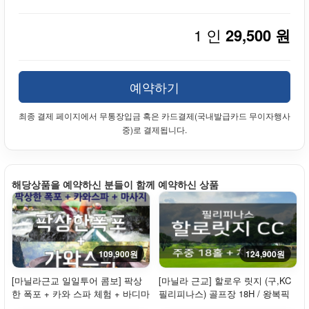
1 인
29,500 원
예약하기
최종 결제 페이지에서 무통장입금 혹은 카드결제(국내발급카드 무이자행사
중)로 결제됩니다.
해당상품을 예약하신 분들이 함께 예약하신 상품
109,900원
124,900원
[마닐라근교 일일투어 콤보] 팍상
[마닐라 근교] 할로우 릿지 (구,KC
한 폭포 + 카와 스파 체험 + 바디마
필리피나스) 골프장 18H / 왕복픽
사지 (점...
업 차량 ...