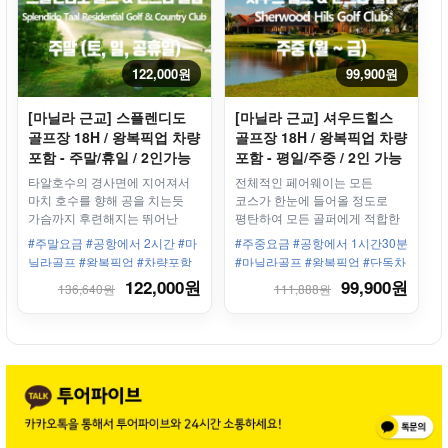
122,000원
99,900원
[마닐라 근교] 스플렌디도
[마닐라 근교] 셔우드힐스
골프장 18H / 왕복픽업 차량
골프장 18H / 왕복픽업 차량
포함 - 주말/휴일 / 2인가능
포함 - 평일/주중 / 2인 가능
타알호수의 경사면에 지어져서
전체적인 페어웨이는 모든
마치 호수를 향해 공을 치는듯
코스가 한눈에 들어올 정도로
가슴까지 후련해지는 뛰어난
평탄하여 모든 골퍼에게 적합한
전경을 가진 골프장
골프장
#주말요금 #공항에서 2시간 #마
#주중요금 #공항에서 1시간30분
닐라골프 #왕복픽업 #차량포함
#마닐라골프 #왕복픽업 #단독차
#2인라운딩 #2인플레이
량 #2인플레이가능 #2인라운딩
122,000원
99,900원
136,640원
111,888원