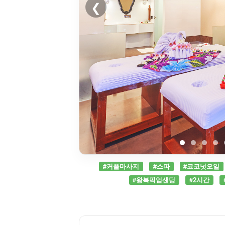
❮
#커플마사지
#스파
#코코넛오일
#왕복픽업샌딩
#2시간