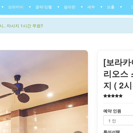
보라카이
클락/앙헬
팔라완
세부
보홀
▼
▼
▼
▼
▼
▼
.. 마사지 1시간 무료!!
[보라카
리오스 
지 ( 2
예약 인원
투어선택