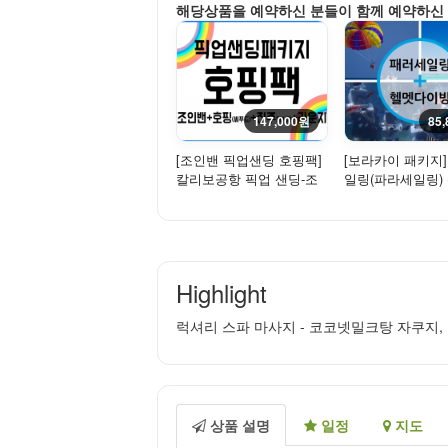
해당상품을 예약하신 분들이 함께 예약하신
147,000원
85
[조인밴 픽업샌딩 호핑팩]
[보라카이 패키지
칼리보공항 픽업 샌딩-조
일링(파라세일링) 
인(밴)+카페원라운지(입
다이빙
장...
Highlight
럭셔리 스파 마사지 - 코코넷밀크탕 자쿠지,
상품 설명
일정
지도