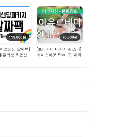
119,000원
78,000원
 픽업샌딩 알짜팩]
[보라카이 마사지 & 스파]
/칼리보 픽업샌
에이스파(A.Spa. 구, 아유
(밴)+공항라운지
르베다 스파) - 인태반
마...