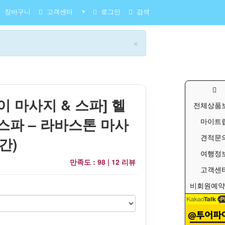
장바구니
고객센터
로그인
검색
▼
×
이 마사지 & 스파] 헬
전체상품
스파 – 라바스톤 마사
마이트
견적문
시간)
여행정
만족도 : 98 |
12 리뷰
고객센
비회원예약