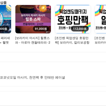
 상품
,800원
91,000원
112,000원
] 패러세
[보라카이 마사지] 힐롯스
[조인밴 픽업샌딩 호핑만
[조인밴
+ 헬멧
파 - 아로마 캔들테라피- 2
팩] 보라카이, 칼리보공항
보라카이
시간
픽업 샌딩 - 조인(밴)+레
딩-조인
인...
+오일...
 코코넛오일 마사지, 천연팩 후 인태반 페이셜