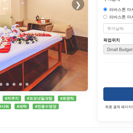
❯
라바스톤 마사지
라바스톤 마사지
픽업위치
#자쿠지
#코코넛밀크탕
#로맨틱
#샤워
#세탁
#전용수영장
최종 결제 페이지