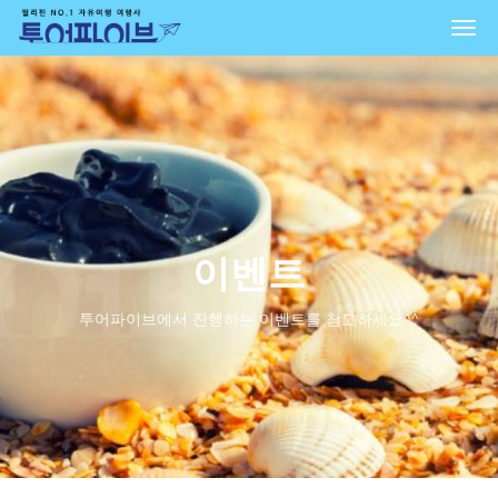
Togg
navi
이벤트
투어파이브에서 진행하는 이벤트를 참고하세요^^