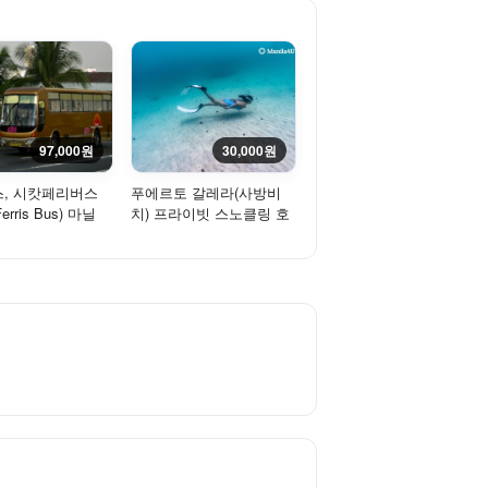
97,000원
30,000원
, 시캇페리버스
푸에르토 갈레라(사방비
 Ferris Bus) 마닐
치) 프라이빗 스노클링 호
방비치, 화이트비치
핑투어 패키지