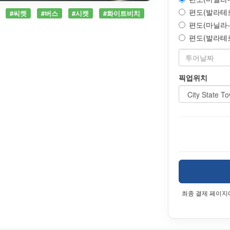
편도(발라테로항
#씨켓
#버스
#시켓
#화이트비치
편도(마닐라->
편도(발라테로항
픽업위치
최종 결제 페이지