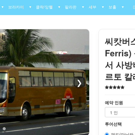
보라카이
클락/앙헬
팔라완
세부
보홀
▼
▼
▼
▼
▼
▼
씨캇버스,
Ferri
서 사방
르토 칼
❯
예약 인원
투어선택
편도(마닐라->