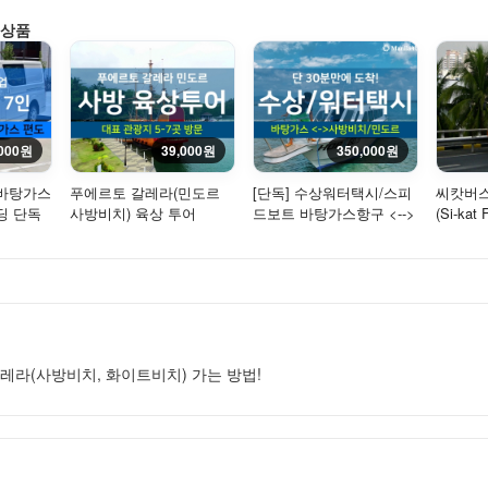
 상품
,000원
39,000원
350,000원
 바탕가스
푸에르토 갈레라(민도르
[단독] 수상워터택시/스피
씨캇버스
딩 단독
사방비치) 육상 투어
드보트 바탕가스항구 <-->
(Si-kat
) + 기
민도르 사방비치/푸에르
라->사
토...
(...
레라(사방비치, 화이트비치) 가는 방법!