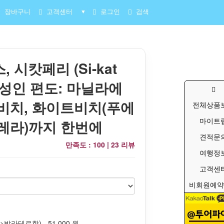
장바구니
고객센터
로그인
검색
▼
 시캇페리 (Si-kat
s) 성인 편도: 마닐라에
비치, 화이트비치(푸에
전체상품
마이트
레라)까지 한번에
견적문
만족도 : 100 |
23 리뷰
여행정
고객센
비회원예약
발라테로항) - 51,000 원