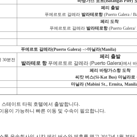
바탕가스 포트(Batangas Pier)
페리 출발
푸에르토르 갈레라
발라테로항
(Puerto Galera / 
페리 도착
푸에르토르 갈레라
발라테로항
(Puerto Galera/
푸에르토 갈레라(Puerto Galera) –>마닐라(Manila)
페리 출발
발 30분전
발라테로 항
푸에르토르 갈레라 (Puerto Galera)
에서 바탕
페리 바탕가스항 도착
씨캇 버스(Si-Kat Bus) 마닐라로
마닐라 (Mabini St., Ermita, Mani
시티 스테이트 타워 호텔에서 출발합니다.
 이용이 가능하니 빠른 이동 및 수속이 필요합니다.
스톱 운송회사인 시캇 페리 버스와 제휴를 맺고 2017년 1월 부