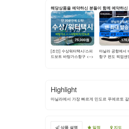
해당상품을 예약하신 분들이 함께 예약하신
75,000원
170
[조인] 수상워터택시/스피
마닐라 공항에서
드보트 바탕가스항구 <-->
항구 편도 픽업샌
민도르 사방비치/푸에르
밴 서비스 (최대 7인
토...
사
Highlight
마닐라에서 가장 빠르게 민도르 푸에르토 갈
상품 설명
일정
지도