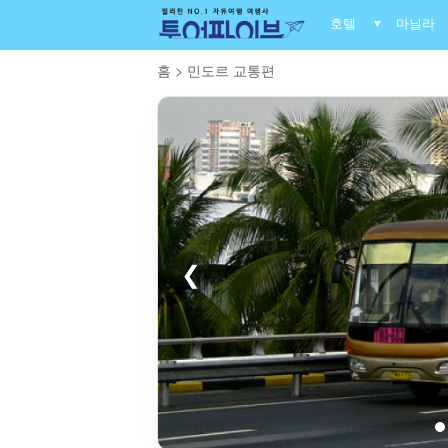
호텔
마닐라
▼
홈
>
민도르 교통편
❮