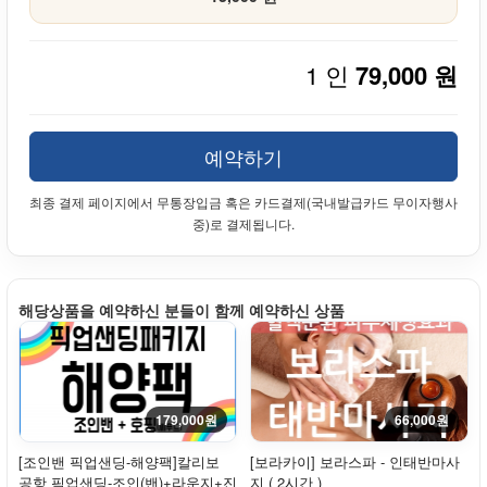
1 인
79,000 원
예약하기
최종 결제 페이지에서 무통장입금 혹은 카드결제(국내발급카드 무이자행사
중)로 결제됩니다.
해당상품을 예약하신 분들이 함께 예약하신 상품
179,000원
66,000원
[조인밴 픽업샌딩-해양팩]칼리보
[보라카이] 보라스파 - 인태반마사
공항 픽업샌딩-조인(밴)+라운지+진
지 ( 2시간 )