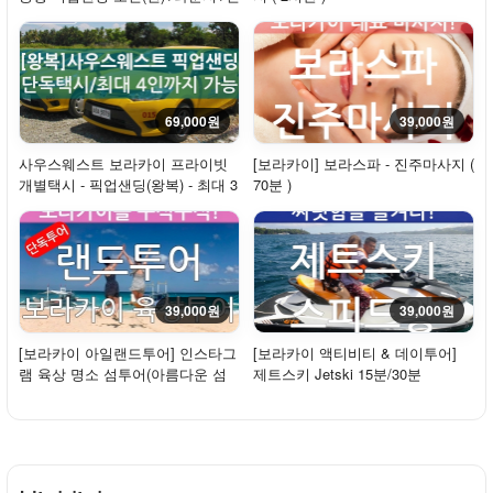
주마사지+...
69,000원
39,000원
사우스웨스트 보라카이 프라이빗
[보라카이] 보라스파 - 진주마사지 (
개별택시 - 픽업샌딩(왕복) - 최대 3
70분 )
인
39,000원
39,000원
[보라카이 아일랜드투어] 인스타그
[보라카이 액티비티 & 데이투어]
램 육상 명소 섬투어(아름다운 섬
제트스키 Jetski 15분/30분
일주+사진...