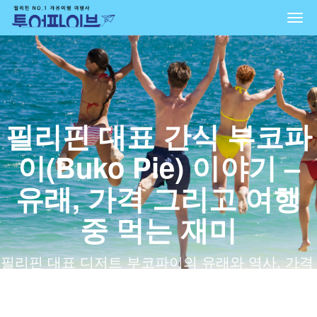
Togg
navi
필리핀 대표 간식 부코파
이(Buko Pie) 이야기 –
유래, 가격 그리고 여행
중 먹는 재미
필리핀 대표 디저트 부코파이의 유래와 역사, 가격
과 여행 중 먹는 팁