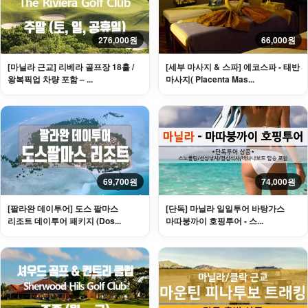
276,000원
66,000원
[마닐라 근교] 리베라 골프장 18홀 /
[세부 마사지 & 스파] 에코스파 - 태반
왕복픽업 차량 포함 – ...
마사지( Placenta Mas...
69,700원
74,000원
[팔라완 데이투어] 도스 팔마스
[단독] 마닐라 일일투어 바탕가스
리조트 데이투어 패키지 (Dos...
마따붕까이 호핑투어 - 스...