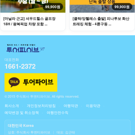
99,900원
99,900원
[마닐라 근교] 셔우드힐스 골프장
[클락/앙헬레스 출발] 피나투보 화산
18H / 왕복픽업 차량 포함 ...
트래킹 체험 - 4륜구동 ...
대표전화
1661-2372
© 2015 주식회사 투엔티파이브. All rights reserved.
회사소개
개인정보처리방침
여행약관
이용약관
예약변경 및 취소정책
여행안전수칙
대한민국 Korea
상호: 주식회사 투엔티파이브
|
대표: 김근태