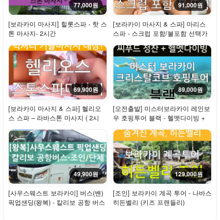
77,000원
91,000원
[보라카이 마사지] 힐롯스파 - 핫 스
[보라카이 마사지 & 스파] 마리스
톤 마사지- 2시간
스파 - 스크럽 포함/불포함 선택가
능
69,900원
89,000원
[보라카이 마사지 & 스파] 헬리오
[오전출발] 미스터보라카이 레인보
스 스파 – 라바스톤 마사지 ( 2시
우 호핑투어 블랙 - 헬멧다이빙 +
간)
크리스탈...
49,900원
129,000원
[사우스웨스트 보라카이] 버스(밴)
[조인] 보라카이 계곡 투어 - 나바스
픽업샌딩(왕복) - 칼리보 공항 버스
히든벨리 (키즈 프랜들리)