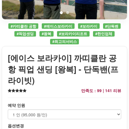
#카띠클란 공항
#에이스보라카이
#보라카이
#단독밴
#픽업샌딩
#왕복
#보라카이리조트
#한인업체
#최고의서비스
[에이스 보라카이] 까띠클란 공
항 픽업 샌딩 [왕복] - 단독밴(프
라이빗)
만족도 : 99 |
141 리뷰
예약 인원
옵션변경