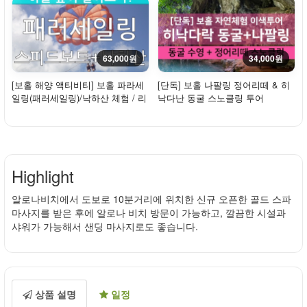
63,000원
34,000원
[보홀 해양 액티비티] 보홀 파라세
[단독] 보홀 나팔링 정어리떼 & 히
일링(패러세일링)/낙하산 체험 / 리
낙다난 동굴 스노클링 투어
조트 픽...
Highlight
알로나비치에서 도보로 10분거리에 위치한 신규 오픈한 골드 스파
마사지를 받은 후에 알로나 비치 방문이 가능하고, 깔끔한 시설과
샤워가 가능해서 샌딩 마사지로도 좋습니다.
상품 설명
일정