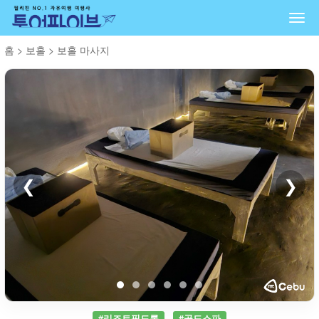
Togg
navi
홈
>
보홀
>
보홀 마사지
❮
❯
#리조트픽드롭
#골드스파