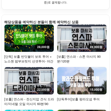
중)로 결제됩니다.
해당상품을 예약하신 분들이 함께 예약하신 상품
28,000원
49,900원
[단독] 보홀 반딧불이 보트 투어 +
[보홀] 연스파 - 스톤 마사지 90
노스젠 밤부브릿지 선셋투어- 야간
분/120분
투어
22,000원
15,000원
[보홀] 연스파 - 전신지압 건식 드라
[단독투어]보홀 팡라오섬 투어
이/미네랄 오일 마사지 60분/90
분/120분