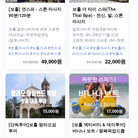
[보홀] 연스파 - 스톤 마사지
보홀 더 타이 스파(The
90분/120분
Thai Spa) - 전신, 발, 스톤
마사지
보홀 알로나비치에 새로 오픈한
알로나비치 차량 5분거리에
마사지샵 / 무료픽업샌딩
위치한 <br> 24년 11월 신규
(알로나비치)
오픈한 럭셔리 스파로 <br> 착한
가격의 더 타이 스파에서 휴식을
#보홀마사지 #보홀스파 #연스파
#보홀스파 #보홀마사지 #보홀더
취해보세요.
#스톤마사지 #건식 #무료픽드롭
타이스파 #더타이스파 #보홀마
#픽업드롭 #픽업샌딩 #오일마사
사지추천 #보홀커플여행 #보홀
49,900원
22,000원
55,888원
24,640원
지
스파할인 #보홀가족여행 #보홀
태국마사지
15,000원
17,000원
[단독투어]보홀 팡라오섬
[보홀 액티비티 & 데이투어]
투어
바나나 보트 / 왕복픽업드롭