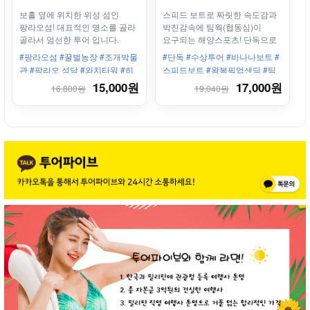
보홀 옆에 위치한 위성 섬인
스피드 보트로 짜릿한 속도감과
팡라오섬! 대표적인 명소를 골라
박진감속에 팀웍(협동심)이
골라서 엄선한 투어 입니다.
요구되는 해양스포츠! 단독으로
우리끼리만 타자!
#팡라오섬 #꿀벌농장 #조개박물
#단독 #수상투어 #바나나보트 #
관 #팡라오 성당 #와치타워 #히
스피드보트 #왕복픽업샌딩 #팀
나다난 동굴 #보홀 데이투어
워크
15,000원
17,000원
16,800원
19,040원