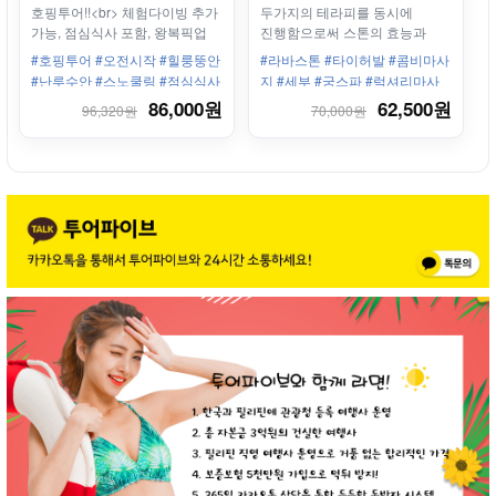
호핑투어!!<br> 체험다이빙 추가
두가지의 테라피를 동시에
가능, 점심식사 포함, 왕복픽업
진행함으로써 스톤의 효능과
포함
허벌의 효능을 동시에 느낄 수
#호핑투어 #오전시작 #힐룽뚱안
#라바스톤 #타이허발 #콤비마사
있는 릴렉싱 테라피
#난루수안 #스노쿨링 #점심식사
지 #세부 #궁스파 #럭셔리마사
#픽업포함 #체험다이빙
지 #혈액순환 #피로회복 #스톤 #
86,000원
62,500원
96,320원
70,000원
페이셜 #바디스크럽