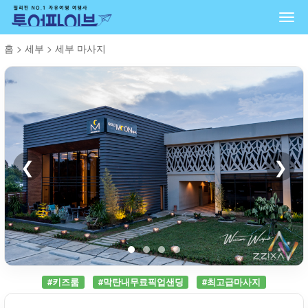
Togg
navi
홈
>
세부
>
세부 마사지
❮
❯
#키즈룸
#막탄내무료픽업샌딩
#최고급마사지