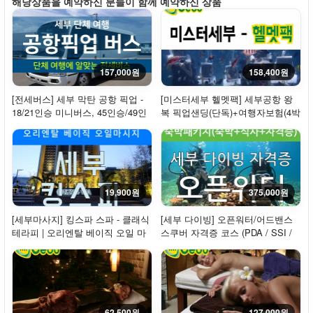
해당상품을 예약하신 분들이 함께 예약하신 상품
157,000원
158,400원
[전세버스] 세부 막탄 공항 픽업 -
[미스터세부 헬멧팩] 세부공항 왕
18/21인승 미니버스, 45인승/49인
복 픽업샌딩(단독)+여행자보험(4박
승
5일)+헬멧...
19,900원
375,000원
[세부마사지] 킹스파 스파 - 클래식
[세부 다이빙] 오픈워터/어드밴스
테라피 | 오리엔탈 베이직 오일 마
스쿠버 자격증 코스 (PDA / SSI /
사지 60...
PADI 택 1...
62,500원
127,000원