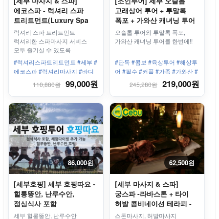
[세부 마사지 & 스파]
[조인투어] 세부 오슬롭
에코스파 - 럭셔리 스파
고래상어 투어 + 투말록
트리트먼트(Luxury Spa
폭포 + 가와산 캐녀닝 투어
Treatment) 2시간 30분 -
럭셔리 스파 트리트먼트 -
오슬롭 투어와 투말록 폭포,
$90
럭셔리한 스파마사지 서비스
가와산 캐녀닝 투어를 한번에!!
모두 즐기실 수 있도록
준비했습니다!
#럭셔리스파트리트먼트 #세부 #
#단독 #콤보 #육상투어 #해상투
에코스파 #럭셔리마사지 #바디
어 #필수 #커플 #가족 #가와산 #
트리트먼트 #스크럽 #라바스톤
캐녀닝 #폭포 #고래상어 #오슬
99,000원
219,000원
110,880원
245,280원
#반신욕 #페이셜
롭 #투말록
86,000원
62,500원
[세부호핑] 세부 호핑따요 -
[세부 마사지 & 스파]
힐룽뚱안, 난루수안,
궁스파 -라바스톤 + 타이
점심식사 포함
허발 콤비네이션 테라피 -
2시간
세부 힐룽뚱안, 난루수안
스톤마사지, 허발마사지