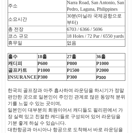
Narra Road, San Antonio, San
주소
Pedro, Laguna, Philippines
30분(마닐라 국제공항으로
소요시간
부터)
총 전장
6703 / 6366 / 5696
코스 규모
18 Holes / 72 Par / 6550 yards
휴무일
없음
홀수
18홀
27홀
36홀
캐디피
P600
P800
P1000
골프카트
P1000
P1500
P2000
P300
INSURANCE
P300
P300
한국의 골프장과 아주 흡사하여 라운딩을 하시기가 정말
편안한 곳으로 일본인이 주인인 관계로 많은 동양적 분위
기를 느낄 수 있는 곳이며,
일본인이 대부분의 회원이어서 캐디들도 필리핀에서 가
장 실력 있고 친절한 캐디들로 구성되어 있어 라운딩을
기분 좋게 하실 수 있습니다.
대한항공과 아시아나 항공으로 도착해서 바로 라운딩을