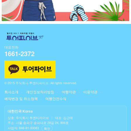
대표전화
1661-2372
© 2015 주식회사 투엔티파이브. All rights reserved.
회사소개
개인정보처리방침
여행약관
이용약관
예약변경 및 취소정책
여행안전수칙
대한민국 Korea
상호: 주식회사 투엔티파이브
|
대표: 김근태
주소: 서울 송파구 송파대로 28길 24, 906호
사업자: 846-81-00083
확인