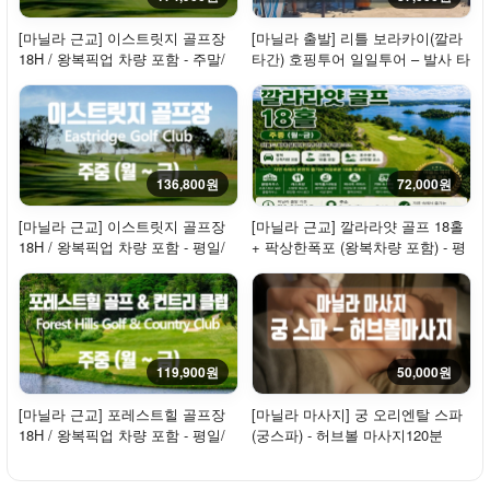
[마닐라 근교] 이스트릿지 골프장
[마닐라 출발] 리틀 보라카이(깔라
18H / 왕복픽업 차량 포함 - 주말/
타간) 호핑투어 일일투어 – 발사 타
휴일
고 즐기...
136,800원
72,000원
[마닐라 근교] 이스트릿지 골프장
[마닐라 근교] 깔라라얏 골프 18홀
18H / 왕복픽업 차량 포함 - 평일/
+ 팍상한폭포 (왕복차량 포함) - 평
주중
일
119,900원
50,000원
[마닐라 근교] 포레스트힐 골프장
[마닐라 마사지] 궁 오리엔탈 스파
18H / 왕복픽업 차량 포함 - 평일/
(궁스파) - 허브볼 마사지120분
주중