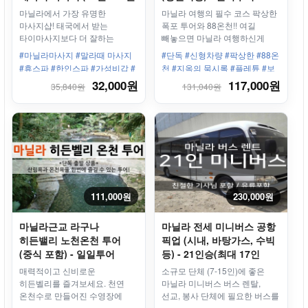
택 1)
마닐라에서 가장 유명한
마닐라 여행의 필수 코스 팍상한
마사지샵! 태국에서 받는
폭포 투어와 88온천!! 여길
타이마사지보다 더 잘하는
빼놓으면 마닐라 여행하신게
태국마사지!
아니죠!
#마닐라마사지 #말라때 마사지
#단독 #신형차량 #팍상한 #88온
#휴스파 #한인스파 #가성비갑 #
천 #지옥의 묵시록 #플레튠 #보
휴하우스마사지 #드라이마사지
트맨 #급류타기 #마닐라출발
32,000원
117,000원
35,840원
131,040원
#발마사지
111,000원
230,000원
마닐라근교 라구나
마닐라 전세 미니버스 공항
히든밸리 노천온천 투어
픽업 (시내, 바탕가스, 수빅
(중식 포함) - 일일투어
등) - 21인승(최대 17인
탑승)
매력적이고 신비로운
소규모 단체 (7-15인)에 좋은
히든벨리를 즐겨보세요. 천연
마닐라 미니버스 버스 렌탈,
온천수로 만들어진 수영장에
선교, 봉사 단체에 필요한 버스를
몸을 담그고 산림이 우거진
쉽게 예약하실 수 있습니다.