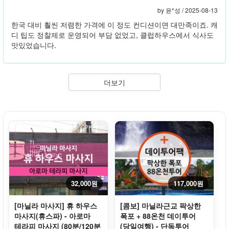
by 윤*성 /
2025-08-13
한국 대비 훨씬 저렴한 가격에 이 정도 컨디션이면 대만족이죠. 캐
디 팁도 정찰제로 운영되어 부담 없었고, 클럽하우스에서 식사도
맛있었습니다.
더보기
32,000원
117,000원
[마닐라 마사지] 휴 하우스
[콤보] 마닐라근교 팍상한
마사지(휴스파) - 아로마
폭포 + 88온천 데이투어
테라피 마사지 (80분/120분
(당일여행) - 단독투어