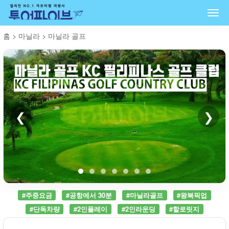
Togg
navi
홈
>
마닐라
>
마닐라 골프
❮
❯
#주중요금
#공항에서 30분
#마닐라골프
#왕복픽업
#단독차량
#2인플레이
#2인라운딩
#할로릿지