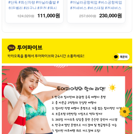
#단독 #최신차량 #마닐라출발 #
#마닐라공항픽업 #버스공항픽업
원시림을 느껴보세요. 이국적인
히든벨리 #라구나 #온천 #원시
#전세버스 #버스대절 #전세버스
꽃들과 식물들이 당신을
림 #효도 #커플 #하루투어 #히든
111,000원
230,000원
124,320원
257,600원
기다립니다.!
밸리