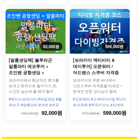
조트 #한인업체 #최고의서비스
92,000원
599,000원
[말룸샌딩팩] 블루라군
[보라카이 액티비티 &
말룸파티 에코투어 +
데이투어] 오픈워터 /
조인밴 공항샌딩 +
어드밴스 스쿠버 자격증
공항라운지(샤워) / 전신
코스 (SSI / PADI 택 1)
보라카이에서 환상적인 휴가를
보라카이의 푸른 바다에서
마사지 선택옵션
보내고 한국으로 돌아가기 전,
스킨스쿠버 자격증을 따세요~
시간은 남는데 뭘 해야 할지
한국인 전문 강사님이 함께
고민이라면? 일명 보라카이의
합니다!
#에이스보라카이 #픽업샌딩 #블
#오픈워터 #스쿠버다이빙 #다이
블루 라군으로 불리는
루라군 #말롬파티 #저빙 #계곡
빙자격증 #한국인강사 #자격증
말룸파티로 떠나자
튜브 #에이스에어포트공항라운
코스 #스테이션1 #사진촬영
92,000원
599,000원
103,040원
670,880원
지 #샤워포함
#PADI #SSI