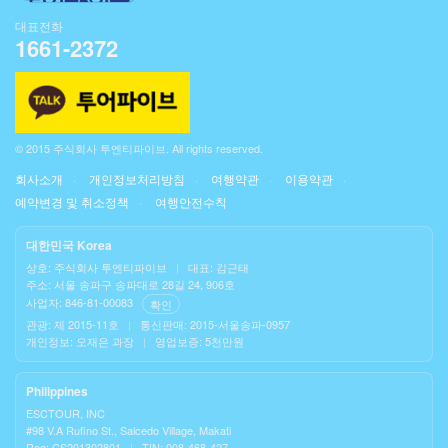
대표전화
1661-2372
© 2015 주식회사 투엔티파이브. All rights reserved.
회사소개
개인정보처리방침
여행약관
이용약관
예약변경 및 취소정책
여행안전수칙
대한민국 Korea
상호: 주식회사 투엔티파이브
|
대표: 김근태
주소: 서울 송파구 송파대로 28길 24, 906호
사업자: 846-81-00083
확인
관광: 제 2015-11호
|
통신판매: 2015-서울송파-0957
개인정보: 오재은 과장
|
영업보증: 5천만원
Philippines
ESCTOUR, INC
#98 V.A Rufino St., Salcedo Village, Makati
Reg: CS201302801
|
TIN: 008-468-427