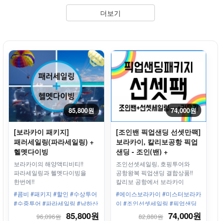
더보기
85,800원
74,000원
[보라카이 패키지]
[조인밴 픽업샌딩 선셋만팩]
패러세일링(파라세일링) +
보라카이, 칼리보공항 픽업
헬멧다이빙
샌딩 - 조인(밴) +
조인선셋세일링 + 라운지
보라카이의 해양액티비티!!
조인선셋세일링, 호핑투어와
파라세일링과 헬멧다이빙을
공항왕복 픽업샌딩 결합상품!!
한번에!!
칼리보 공항에서 보라카이
리조트까지 최고급 밴과 친절한
#콤비 #패키지 #할인 #수상투어
#에이스보라카이 #미스터보라카
직원들이 안전하고 편안하게
#수중투어 #파라세일링 #낙하산
이 #조인선셋세일링 #픽업샌딩
모십니다.
#헬멧다이빙 #씨워크
#왕복 #칼리보공항 #보라카이리
85,800원
74,000원
96,096원
82,880원