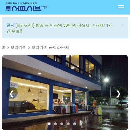
Togg
navi
×
공지
[보라카이] 최종 구매 금액 50만원 이상시.. 마사지 1시
간 무료!!
홈
>
보라카이
>
보라카이 공항라운지
❮
❯