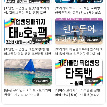
[조인밴 픽업샌딩 헬멧팩] 보라카
[보라카이 액티비티] 체험 다이빙 +
이, 칼리보공항 픽업 샌딩-조인
한국인강사 (교육+강습+체험실습
(밴)+라운지+...
+수중 촬영)
169,000원
39,000원
[조인밴 픽업샌딩 태반호핑팩] 칼
[보라카이 아일랜드투어] 인스타그
리보공항 픽업 샌딩-조인(밴)+태반
램 육상 명소 섬투어(아름다운 섬
마사지+호...
일주+사진...
160,000원
39,000원
[단독] 우리만의 가이드 - 보라카이
[에이스 보라카이] 까띠클란 공항
한국인 가이드 8시간 고용
픽업 샌딩 [왕복] - 단독밴(프라이
빗)