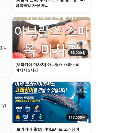
왕복픽업 차량 포...
점/시
66,000원
[보라카이 마사지] 아브람스 스파 - 옥
마사지 2시간
ty)
117,000원
[보라카이 출발] 리베르타드 고래상어