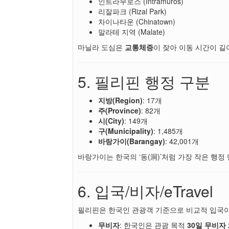
인트라무로스 (Intramuros)
리잘파크 (Rizal Park)
차이나타운 (Chinatown)
말라테 지역 (Malate)
마닐라 도심은
교통체증
이 잦아 이동 시간이 
5. 필리핀 행정 구분
지방(Region)
: 17개
주(Province)
: 82개
시(City)
: 149개
구(Municipality)
: 1,485개
바랑가이(Barangay)
: 42,001개
바랑가이는 한국의 ‘동(洞)’처럼 가장 작은 행
6. 입국/비자/eTravel
필리핀은 한국인 관광객 기준으로 비교적 입국이
무비자
: 한국인은 관광 목적
30일 무비자