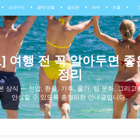
보라카이
클락/앙헬
팔라완
세부
보홀
▼
▼
▼
▼
▼
▼
] 여행 전 꼭 알아두면 좋
정리
 상식 — 전압, 환율, 기후, 물가, 팁 문화, 그리
안심할 수 있도록 총정리한 안내글입니다.