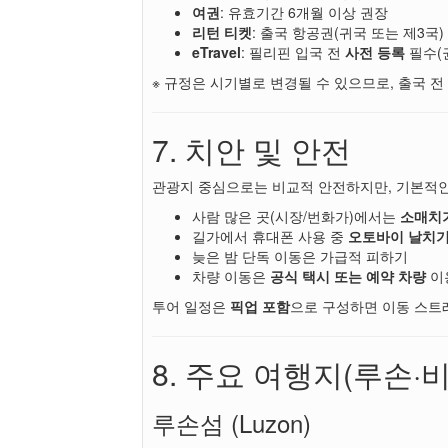
여권
: 유효기간 6개월 이상 권장
리턴 티켓
: 출국 항공권(귀국 또는 제3국)
eTravel
: 필리핀 입국 전
사전 등록
필수(권
※ 규정은 시기별로 변경될 수 있으므로, 출국 전
7. 치안 및 안전
관광지 중심으로는 비교적 안전하지만, 기본적인
사람 많은 곳(시장/번화가)에서는
소매치
길가에서 휴대폰 사용 중
오토바이 날치
늦은 밤 단독 이동은 가급적 피하기
차량 이동은
공식 택시 또는 예약 차량
이
투어 일정은
픽업 포함
으로 구성하면 이동 스트
8. 주요 여행지(루손·
루손섬 (Luzon)