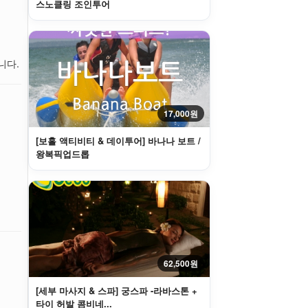
스노클링 조인투어
니다.
17,000원
[보홀 액티비티 & 데이투어] 바나나 보트 /
왕복픽업드롭
62,500원
[세부 마사지 & 스파] 궁스파 -라바스톤 +
타이 허발 콤비네...