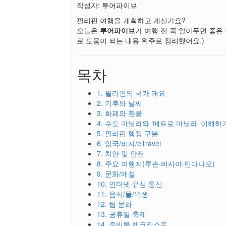
작성자: 투어파이브
필리핀 여행을 계획하고 계신가요?
오늘은
투어파이브
가 여행 전 꼭 알아두면 좋은
로 도움이 되는 내용 위주로 정리했어요.)
목차
1. 필리핀의 국가 개요
2. 기후와 날씨
3. 화폐와 환율
4. 수도 마닐라와 ‘메트로 마닐라’ 이해하
5. 필리핀 행정 구분
6. 입국/비자/eTravel
7. 치안 및 안전
8. 주요 여행지(루손·비사야·민다나오)
9. 문화/예절
10. 인터넷·유심·통신
11. 음식/물/위생
12. 팁 문화
13. 공휴일·축제
14. 준비물 체크리스트