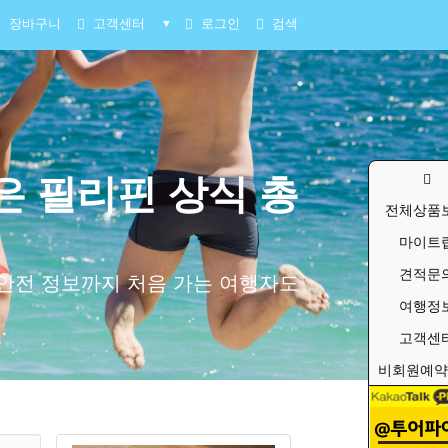
장바구니
고객센터
로그인
검색
▼
은 필리핀 상식 총
전체상품
마이트
견적문
고 안전 정보까지 처음 가는 여행자도
여행정
고객센
비회원예약