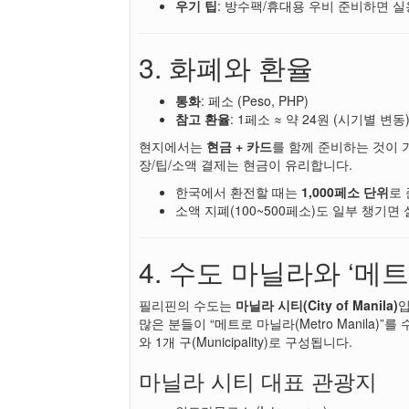
우기 팁
: 방수팩/휴대용 우비 준비하면 
3. 화폐와 환율
통화
: 페소 (Peso, PHP)
참고 환율
: 1페소 ≈ 약 24원 (시기별 변동
현지에서는
현금 + 카드
를 함께 준비하는 것이 
장/팁/소액 결제는 현금이 유리합니다.
한국에서 환전할 때는
1,000페소 단위
로
소액 지폐(100~500페소)도 일부 챙기면
4. 수도 마닐라와 ‘메
필리핀의 수도는
마닐라 시티(City of Manila)
입
많은 분들이 “메트로 마닐라(Metro Manila)
와 1개 구(Municipality)로 구성됩니다.
마닐라 시티 대표 관광지