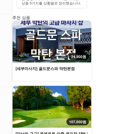
상품 3가지를 상황별로 정리했습니다.
추천 상품
24,900원
[세부마사지] 골드문스파 막탄본점
107,000원
[마닐라 근교] 푸에르토 아줄 골프장 18H /