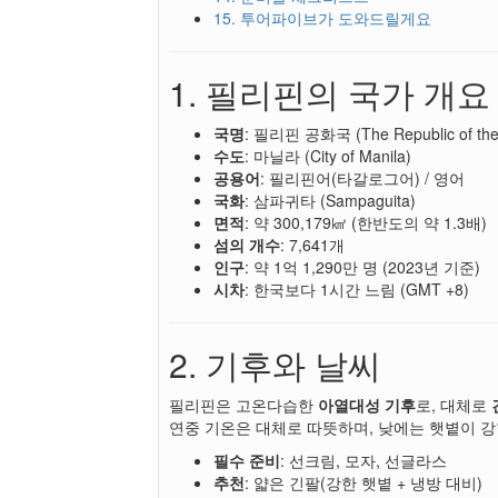
15. 투어파이브가 도와드릴게요
1. 필리핀의 국가 개요
국명
: 필리핀 공화국 (The Republic of the P
수도
: 마닐라 (City of Manila)
공용어
: 필리핀어(타갈로그어) / 영어
국화
: 삼파귀타 (Sampaguita)
면적
: 약 300,179㎢ (한반도의 약 1.3배)
섬의 개수
: 7,641개
인구
: 약 1억 1,290만 명 (2023년 기준)
시차
: 한국보다 1시간 느림 (GMT +8)
2. 기후와 날씨
필리핀은 고온다습한
아열대성 기후
로, 대체로
연중 기온은 대체로 따뜻하며, 낮에는 햇볕이 
필수 준비
: 선크림, 모자, 선글라스
추천
: 얇은 긴팔(강한 햇볕 + 냉방 대비)