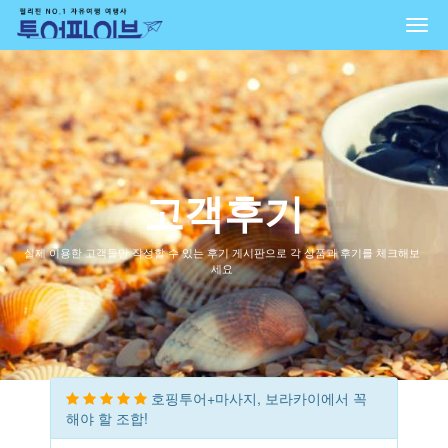
Togg
navi
고객후기
실제 이용한 고객들만 작성할 수 있는 후기 게시판으로 각 상품과 후기를 체크해보
세요
호핑투어+마사지, 보라카이에서 꼭
해야 할 조합!