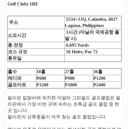
Golf Club) 18H
5534+JJQ, Calamba, 4027
주소
Laguna, Philippines
1시간 (마닐라 국제공항 출
소요시간
발 시)
총 전장
6,695 Yards
코스 규모
18 Holes, Par 72
휴무일
홀수
18홀
27홀
36홀
캐디피
P600
P900
P1200
골프카트
P1200
P1800
P2400
필리핀 칼람바에 위치한 아얄라 그린필드 골프클럽은 필
리핀에서 가장 비싼 곳에 속하는 초특급 골프 클럽 중 한
곳 입니다.
필리핀의 상류층들이 자주 찾는 골프 클럽입니다.