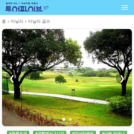
Togg
navi
홈
>
마닐라
>
마닐라 골프
❮
❯
#주중요금
#공항에서 1시간
#마닐라골프
#남부 라구나