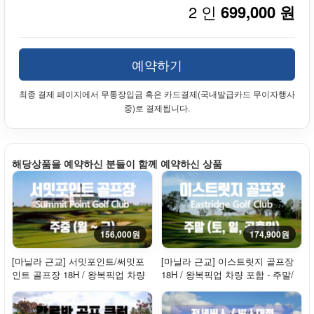
2 인
699,000 원
예약하기
최종 결제 페이지에서 무통장입금 혹은 카드결제(국내발급카드 무이자행사
중)로 결제됩니다.
해당상품을 예약하신 분들이 함께 예약하신 상품
156,000원
174,900원
[마닐라 근교] 서밋포인트/써밋포
[마닐라 근교] 이스트릿지 골프장
인트 골프장 18H / 왕복픽업 차량
18H / 왕복픽업 차량 포함 - 주말/
포함 - 평...
휴일