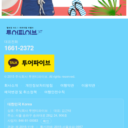
대표전화
1661-2372
© 2015 주식회사 투엔티파이브. All rights reserved.
회사소개
개인정보처리방침
여행약관
이용약관
예약변경 및 취소정책
여행안전수칙
대한민국 Korea
상호: 주식회사 투엔티파이브
|
대표: 김근태
주소: 서울 송파구 송파대로 28길 24, 906호
사업자: 846-81-00083
확인
관광: 제 2015-11호
|
통신판매: 2015-서울송파-0957