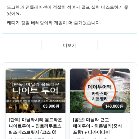
도그렉과 언듈레이션이 적절히 섞여서 골프 실력 테스트하기 좋
았어요.
캐디가 정말 베테랑이라 게임이 더 즐거웠습니다.
더보기
63,900원
148,800원
[단독] 마닐라시티 올드타운
[콤보] 마닐라 근교
나이트투어 – 인트라무로스
데이투어 - 히든벨리(중식
& 조네스브릿지 (코스 C)
포함) + 따가이따이
카와스파, 전신마사지