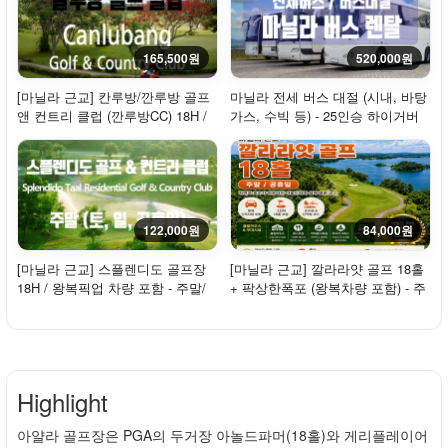
165,500원
520,000원
[마닐라 근교] 칸루방/깐루방 골프
마닐라 전세 버스 대절 (시내, 바탕
앤 컨트리 클럽 (깐루방CC) 18H /
가스, 수빅 등) - 25인승 하이거버
왕복픽업...
스, 45인...
122,000원
84,000원
[마닐라 근교] 스플렌디도 골프장
[마닐라 근교] 깔라라얏 골프 18홀
18H / 왕복픽업 차량 포함 - 주말/
+ 팍상한폭포 (왕복차량 포함) - 주
휴일 / 2...
말/휴일
Highlight
아얄라 골프장은 PGA의 두거장 아놀드파머(18홀)와 게리플레이어