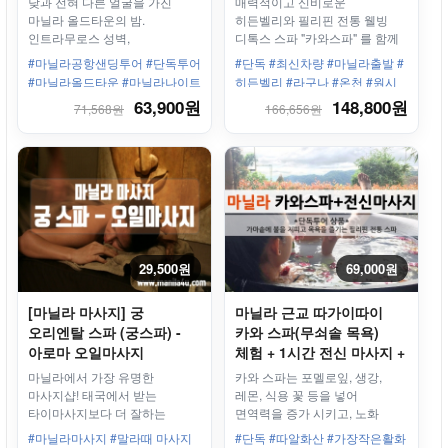
낮과 전혀 다른 얼굴을 가진
매력적이고 신비로운
(1시간)
마닐라 올드타운의 밤.
히든벨리와 필리핀 전통 웰빙
인트라무로스 성벽,
디톡스 스파 "카와스파" 를 함께
조네스브릿지의 금빛 야경,
즐겨보세요. 본 투어는 중식과
#마닐라공항샌딩투어 #단독투어
#단독 #최신차량 #마닐라출발 #
비논도 골목의 생동감, 오카다
석식이 제공되는 투어 입니다.
#마닐라올드타운 #마닐라나이트
히든벨리 #라구나 #온천 #원시
분수쇼까지 이어지는 감성
투어 #인트라무로스투어 #조네
림 #효도 #커플
63,900원
148,800원
71,568원
166,656원
나이트투어입니다. 4인 이상이면
스브릿지 #마닐라여행 #마닐라
호텔 정찬으로 특별한 저녁을
야경 #필리핀나이트투어 #올드
선물해드립니다.
타운나이트투어 #비논도투어 #
오카다분수쇼 #마닐라관광 #마
닐라프리미엄투어
29,500원
69,000원
[마닐라 마사지] 궁
마닐라 근교 따가이따이
오리엔탈 스파 (궁스파) -
카와 스파(무쇠솥 목욕)
아로마 오일마사지
체험 + 1시간 전신 마사지 +
(80분/120분 택 1)
근교관광(과일시장/
마닐라에서 가장 유명한
카와 스파는 포멜로잎, 생강,
스타벅스/스카이렌치/
마사지샵! 태국에서 받는
레몬, 식용 꽃 등을 넣어
피플스파크 방문 가능)
타이마사지보다 더 잘하는
면역력을 증가 시키고, 노화
태국마사지!
방지에 좋은 필리핀 전통 스파
#마닐라마사지 #말라때 마사지
#단독 #따알화산 #가장작은활화