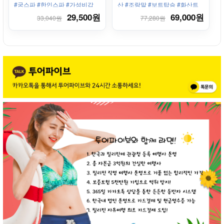
입니다.
#궁스파 #한인스파 #가성비갑
산 #조랑말 #보트탑승 #화산트
래킹 #전용차량 #신형차량 #카
29,500원
69,000원
33,040원
77,280원
와스파