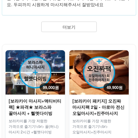
요. 두피까지 시원하게 마사지해주셔서 잘받았네요
더보기
99,000원
49,900원
[보라카이 마사지+액티비티
[보라카이 패키지] 오진짜
팩] ★파격★ 보라스파
마사지팩 2일 - 아로마 전신
꿀마사지 + 헬멧다이빙
오일마사지+진주마사지
(2회)
보라카이를 가장 저렴한
보라카이를 가장 저렴한
가격으로 즐기기!<br> 꿀(허니)
가격으로 즐기기!<br>
마사지 2시간 +헬멧다이빙
오일마사지+진주마사지
패키지