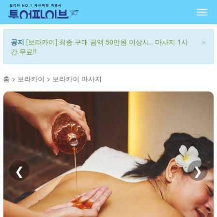
Togg
navi
×
공지
[보라카이] 최종 구매 금액 50만원 이상시.. 마사지 1시
간 무료!!
홈
>
보라카이
>
보라카이 마사지
❮
❯