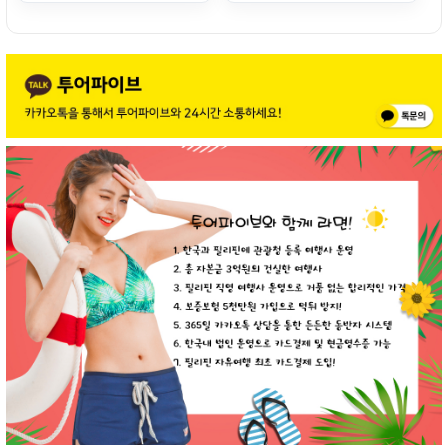
전망
여성끼리 #실속 #신규