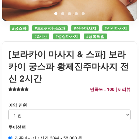
#궁스파
#보라카이궁스파
#진주마사지
#전신마사지
#2시간
#성장마사지
#왕복픽업
[보라카이 마사지 & 스파] 보라
카이 궁스파 황제진주마사지 전
신 2시간
만족도 : 100 |
6 리뷰
예약 인원
투어선택
진주마사지 1시간 30분 - 58,000 원