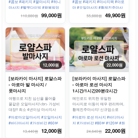
#콤보 #패키지 #꿀마사지 #허니
#콤보 #패키지 #마사지팩 #아로
마사지 #헬멧다이빙 #왕복픽업
마 #오일마사지 #황제진주마사
샌딩
지
99,000원
49,900원
110,880원
55,888원
12,000원
22,000원
[보라카이 마사지] 로얄스파
[보라카이 마사지] 로얄스파
- 아로마 발 마사지 /
- 아로마 로션 마사지
풋마사지
1시간/1시간20분/2시간
여행으로 지친 심신을 풀어줄
메인로드 위치한 유일한
꿀같은 오일마사지!<br> 가성비
마사지로 이동이 매우 편리하며,
대장!! 최소 4년이상 마사지사
황제진주마사지! 신규업소로
보유
매우 깨끗합니다.
#아로마오일마사지 #오일마사지
#아로마 로션 마사지 #바디마사
#바디마사지 #가성비갑 #60분
지 #가성비갑 #80분 #120분 #최
#90분 #120분 #최저가 마사지!
저가 마사지! #화이트비치 #스테
12,000원
22,000원
13,440원
24,640원
#스테이션1 #화이트비치 #해변
이션3 #커플 #가족 #남자끼리 #