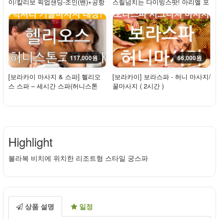
이/칼리보 픽업샌딩-조인(밴)+공항
스릴넘치는 다이빙스팟! 아리엘 포
라운지+오일...
인트
117,000원
66,000원
[보라카이 마사지 & 스파] 헬리오
[보라카이] 보라스파 - 허니 마사지/
스 스파 – 세시간 스파(허니스톤
꿀마사지 ( 2시간 )
+코코스파+전...
Highlight
볼라복 비치에 위치한 리조트형 스타일 궁스파
상품 설명
일정