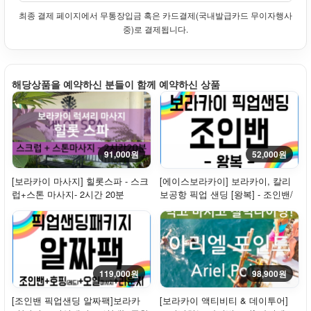
최종 결제 페이지에서 무통장입금 혹은 카드결제(국내발급카드 무이자행사
중)로 결제됩니다.
해당상품을 예약하신 분들이 함께 예약하신 상품
91,000원
52,000원
[보라카이 마사지] 힐롯스파 - 스크
[에이스보라카이] 보라카이, 칼리
럽+스톤 마사지- 2시간 20분
보공항 픽업 샌딩 [왕복] - 조인밴/
합승밴 / ...
119,000원
98,900원
[조인밴 픽업샌딩 알짜팩]보라카
[보라카이 액티비티 & 데이투어]