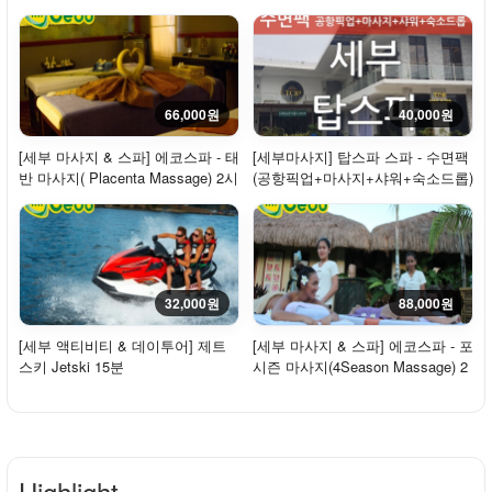
탄 이용...
승
66,000원
40,000원
[세부 마사지 & 스파] 에코스파 - 태
[세부마사지] 탑스파 스파 - 수면팩
반 마사지( Placenta Massage) 2시
(공항픽업+마사지+샤워+숙소드롭)
간 - $60
60분/90...
32,000원
88,000원
[세부 액티비티 & 데이투어] 제트
[세부 마사지 & 스파] 에코스파 - 포
스키 Jetski 15분
시즌 마사지(4Season Massage) 2
시간 20분...
Highlight