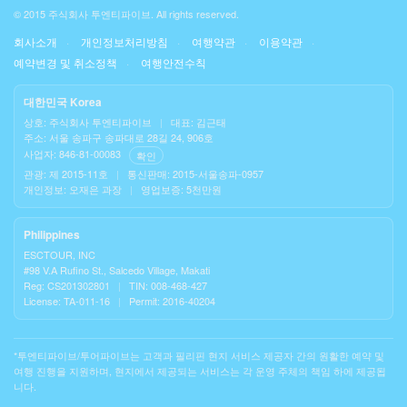
© 2015 주식회사 투엔티파이브. All rights reserved.
회사소개
개인정보처리방침
여행약관
이용약관
예약변경 및 취소정책
여행안전수칙
대한민국 Korea
상호: 주식회사 투엔티파이브
|
대표: 김근태
주소: 서울 송파구 송파대로 28길 24, 906호
사업자: 846-81-00083
확인
관광: 제 2015-11호
|
통신판매: 2015-서울송파-0957
개인정보: 오재은 과장
|
영업보증: 5천만원
Philippines
ESCTOUR, INC
#98 V.A Rufino St., Salcedo Village, Makati
Reg: CS201302801
|
TIN: 008-468-427
License: TA-011-16
|
Permit: 2016-40204
*투엔티파이브/투어파이브는 고객과 필리핀 현지 서비스 제공자 간의 원활한 예약 및
여행 진행을 지원하며, 현지에서 제공되는 서비스는 각 운영 주체의 책임 하에 제공됩
니다.