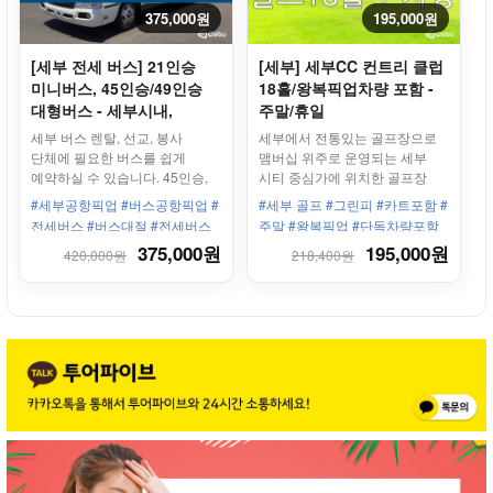
375,000원
195,000원
[세부 전세 버스] 21인승
[세부] 세부CC 컨트리 클럽
미니버스, 45인승/49인승
18홀/왕복픽업차량 포함 -
대형버스 - 세부시내,
주말/휴일
모알보알, 오슬롭, 카와산
세부 버스 렌탈, 선교, 봉사
세부에서 전통있는 골프장으로
등
단체에 필요한 버스를 쉽게
맴버십 위주로 운영되는 세부
예약하실 수 있습니다. 45인승,
시티 중심가에 위치한 골프장
27인승 리무진 버스, 미니 버스
#세부공항픽업 #버스공항픽업 #
#세부 골프 #그린피 #카트포함 #
등이 준비되어 있습니다.
전세버스 #버스대절 #전세버스
주말 #왕복픽업 #단독차량포함
#막탄공항픽업
#세부 컨트리 클럽 #세부CC
375,000원
195,000원
420,000원
218,400원