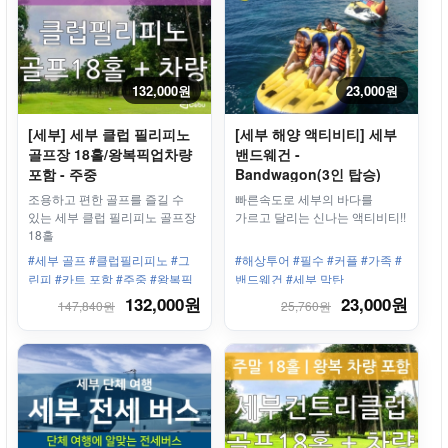
132,000원
23,000원
[세부] 세부 클럽 필리피노
[세부 해양 액티비티] 세부
골프장 18홀/왕복픽업차량
밴드웨건 -
포함 - 주중
Bandwagon(3인 탑승)
조용하고 편한 골프를 즐길 수
빠른속도로 세부의 바다를
있는 세부 클럽 필리피노 골프장
가르고 달리는 신나는 액티비티!!
18홀
#세부 골프 #클럽필리피노 #그
#해상투어 #필수 #커플 #가족 #
린피 #카트 포함 #주중 #왕복픽
밴드웨건 #세부 막탄
업 #단독차량포함 #1인라운딩
132,000원
23,000원
147,840원
25,760원