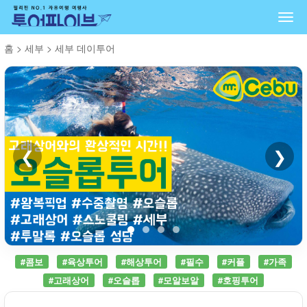
Togg
navi
홈
>
세부
>
세부 데이투어
❮
❯
#콤보
#육상투어
#해상투어
#필수
#커플
#가족
#고래상어
#오슬롭
#모알보알
#호핑투어