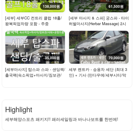
138,000원
61,500원
[세부] 세부CC 컨트리 클럽 18홀/
[세부 마사지 & 스파] 궁스파 - 타이
왕복픽업차량 포함 - 주중
허벌마사지(Herbar Massage) 2시
간
35,000원
70,000원
[세부마사지] 탑스파 스파 - 샌딩팩/
세부 렌트카 - 승용차 세단 (최대 3
출국팩(숙소픽업+마사지/짐보관/
인) + 기사 (만다우에/세부시티/막
샤워+공항...
탄 이용...
Highlight
세부해양스포츠 패키지!! 패러세일링과 바나나보트를 한번에!