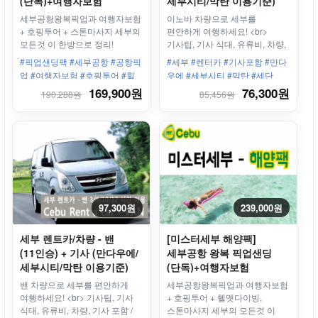
(단독)+여행자보험
세부시티/막탄 이용기준)
+호핑투어+스톤마사지
세부공항왕복픽업과 여행자보험
이노바 차량으로 세부를
+ 호핑투어 + 스톤마사지 세부의
편안하게 여행하세요! <br>
모든것 이 한방으로 정리!
기사팁, 기사 식대, 유류비, 차량,
기사 포함 / 톨게이트비용,
#픽업샌딩팩 #세부공항 #공항픽
#세부 #렌터카 #기사포함 #만다
주차비 등 별도
업 #여행자보험 #호핑투어 #힐
우에 #세부시티 #막탄 #세단
룽뚱안 #난루수안 #스톤마사지
169,900원
76,300원
190,288원
85,456원
97,300원
239,000원
세부 렌트카/차량 - 밴
[미스터세부 해양팩]
(11인승) + 기사 (만다우에/
세부공항 왕복 픽업샌딩
세부시티/막탄 이용기준)
(단독)+여행자보험
+호핑투어+헬멧다이빙
밴 차량으로 세부를 편안하게
세부공항왕복픽업과 여행자보험
+스톤마사지
여행하세요! <br> 기사팁, 기사
+ 호핑투어 + 헬멧다이빙,
식대, 유류비, 차량, 기사 포함 /
스톤마사지 세부의 모든것 이