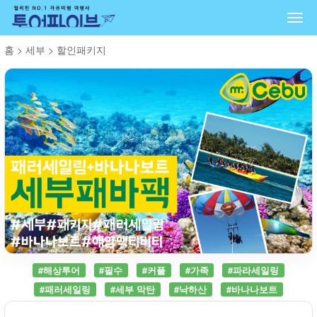
Togg
navi
홈
>
세부
>
할인패키지
#해상투어
#필수
#커플
#가족
#파라세일링
#패러세일링
#세부 막탄
#낙하산
#바나나보트