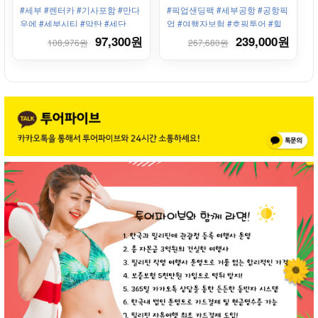
톨게이트비용, 주차비 등 별도
한방으로 정리!
#세부 #렌터카 #기사포함 #만다
#픽업샌딩팩 #세부공항 #공항픽
우에 #세부시티 #막탄 #세단
업 #여행자보험 #호핑투어 #힐
룽뚱안 #난루수안 #헬멧다이빙
97,300원
239,000원
108,976원
267,680원
#스톤마사지