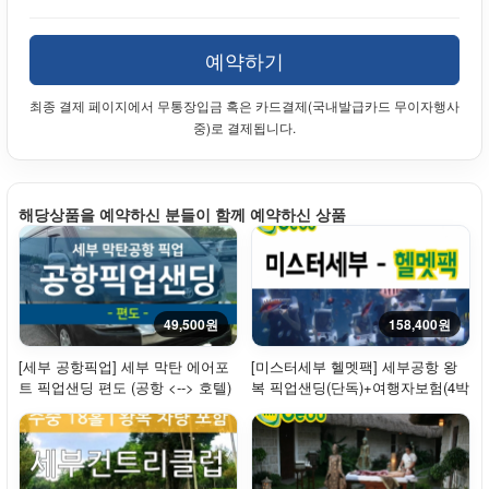
예약하기
최종 결제 페이지에서 무통장입금 혹은 카드결제(국내발급카드 무이자행사
중)로 결제됩니다.
해당상품을 예약하신 분들이 함께 예약하신 상품
49,500원
158,400원
[세부 공항픽업] 세부 막탄 에어포
[미스터세부 헬멧팩] 세부공항 왕
트 픽업샌딩 편도 (공항 <--> 호텔)
복 픽업샌딩(단독)+여행자보험(4박
- 단독
5일)+헬멧...