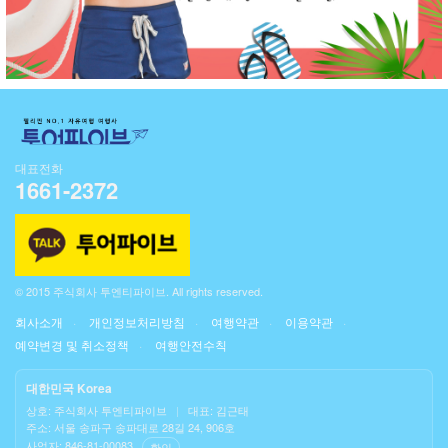
대표전화
1661-2372
© 2015 주식회사 투엔티파이브. All rights reserved.
회사소개
개인정보처리방침
여행약관
이용약관
예약변경 및 취소정책
여행안전수칙
대한민국 Korea
상호: 주식회사 투엔티파이브
|
대표: 김근태
주소: 서울 송파구 송파대로 28길 24, 906호
사업자: 846-81-00083
확인