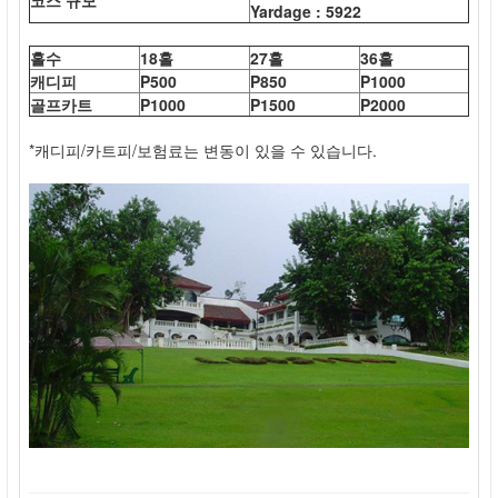
코스 규모
Yardage : 5922
홀수
18홀
27홀
36홀
캐디피
P500
P850
P1000
골프카트
P1000
P1500
P2000
*캐디피/카트피/보험료는 변동이 있을 수 있습니다.