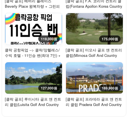
[클락 골프] 베버리 플레이스
[클락 골프] F.A. 코리아 컨트리 클
Beverly Place 왕복차량 + 그린피
럽(Fontana Apollon Korea Country
18홀 - 주중/평일
Club) ...
119,000원
175,000원
클락 공항픽업 --> 클락/앙헬레스/
[클락 골프] 미모사 골프 앤 컨트리
수빅 호텔 - 11인승 밴(최대 7인) +
클럽(Mimosa Golf And Country
기사
Club) 왕복...
127,000원
169,900원
[클락 골프] 루이시타 골프 앤 컨트
[클락 골프] 프라데라 골프 앤 컨트
리 클럽(Luisita Golf And Country
리 클럽 Pradera Golf And Country
Club) ...
Club 왕...