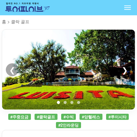
Togg
navi
홈
>
클락 골프
❮
❯
#주중요금
#클락골프
#수빅
#앙헬레스
#루이시타
#2인라운딩