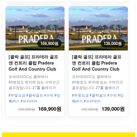
169,900원
139,000원
[클락 골프] 프라데라 골프
[클락 골프] 프라데라 골프
앤 컨트리 클럽 Pradera
앤 컨트리 클럽 Pradera
Golf And Country Club
Golf And Country Club
왕복픽업차량 + 그린피
왕복차량 + 그린피 바우처
프라데라CC는 클락에서
프라데라CC는 클락에서
바우처 18홀 - 주말/휴일
18홀 - 평일/주중
40분정도 위치에 있는 수빅인근
40분정도 위치에 있는 수빅인근
골프장입니다. 27홀 플레이가
골프장입니다. 27홀 플레이가
가능한 골프장입니다
가능한 골프장입니다
#주말요금 #클락골프 #수빅 #앙
#주중요금 #클락골프 #수빅 #앙
헬레스 #프라데라
헬레스 #프라데라
169,900원
139,000원
190,288원
155,680원