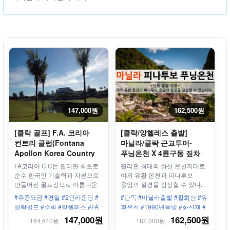
147,000원
162,500원
[클락 골프] F.A. 코리아
[클락/앙헬레스 출발]
컨트리 클럽(Fontana
마닐라/클락 근교투어-
Apollon Korea Country
푸닝온천 X 4륜구동 짚차
Club) 왕복차량 + 그린피
일일투어
FA코리아 C.C는 필리핀 최초로
필리핀 최대의 화산 온천지대로
바우처 18홀 - 평일/주중
순수 한국인 기술력과 자본으로
야외 유황 온천과 피나투보
만들어진 골프장으로 아름다운
용암의 절경을 감상할 수 있다.
자연환경과 좋은 조건을 가지고
온천욕 뿐만 아니라 화산재
#주중요금 #평일 #2인라운딩 #
#단독 #마닐라출발 #활화산 #유
있습니다.
찜질이 매력 포인트!
클락골프 #수빅 #앙헬레스 #FA
황온천 #1990년폭발 #화산재 #
코리아 #왕복차량 #픽업드롭
온천욕 #4륜구동 #짚차
147,000원
162,500원
164,640원
182,000원