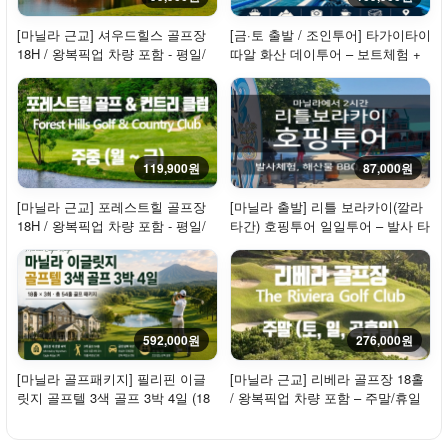
[마닐라 근교] 셔우드힐스 골프장
[금·토 출발 / 조인투어] 타가이타이
18H / 왕복픽업 차량 포함 - 평일/
따알 화산 데이투어 – 보트체험 +
주중 / 2...
점심 +...
119,900원
87,000원
[마닐라 근교] 포레스트힐 골프장
[마닐라 출발] 리틀 보라카이(깔라
18H / 왕복픽업 차량 포함 - 평일/
타간) 호핑투어 일일투어 – 발사 타
주중
고 즐기...
592,000원
276,000원
[마닐라 골프패키지] 필리핀 이글
[마닐라 근교] 리베라 골프장 18홀
릿지 골프텔 3색 골프 3박 4일 (18
/ 왕복픽업 차량 포함 – 주말/휴일
홀×3회)