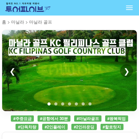
Togg
navi
홈
>
마닐라
>
마닐라 골프
❮
❯
#주중요금
#공항에서 30분
#마닐라골프
#왕복픽업
#단독차량
#2인플레이
#2인라운딩
#할로릿지