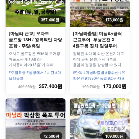
357,400원
173,000원
[마닐라 근교] 오차드
[마닐라출발] 마닐라/클락
골프장 18H / 왕복픽업 차량
근교투어- 푸닝온천 X
포함 - 주말/휴일
4륜구동 짚차 일일투어
오차드 골프장은 PGA의 두거장
필리핀 최대의 화산 온천지대로
아놀드파머(18홀)와
야외 유황 온천과 피나투보
게리플레이어(18홀)에 의해
용암의 절경을 감상할 수 있다.
설계된 36홀의 골프장
온천욕 뿐만 아니라 화산재
#주말요금 #공항에서 1시간 #마
#단독 #마닐라출발 #활화산 #유
찜질이 매력 포인트!
닐라골프
황온천 #1990년폭발 #화산재 #
온천욕 #4륜구동 #짚차
357,400원
173,000원
400,288원
193,760원
72,500원
109,000원