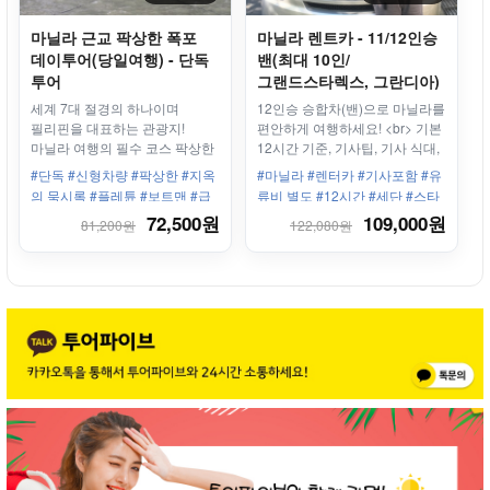
마닐라 근교 팍상한 폭포
마닐라 렌트카 - 11/12인승
데이투어(당일여행) - 단독
밴(최대 10인/
투어
그랜드스타렉스, 그란디아)
+ 기사
세계 7대 절경의 하나이며
12인승 승합차(밴)으로 마닐라를
필리핀을 대표하는 관광지!
편안하게 여행하세요! <br> 기본
마닐라 여행의 필수 코스 팍상한
12시간 기준, 기사팁, 기사 식대,
폭포 투어! 여길 빼놓으면 마닐라
유류비, 톨게이트비용, 주차비 등
#단독 #신형차량 #팍상한 #지옥
#마닐라 #렌터카 #기사포함 #유
여행하신게 아니죠!
별도
의 묵시록 #플레튠 #보트맨 #급
류비 별도 #12시간 #세단 #스타
류타기 #마닐라출발
랙스 #밴 #그란디아 #12인승 #9
72,500원
109,000원
81,200원
122,080원
인승