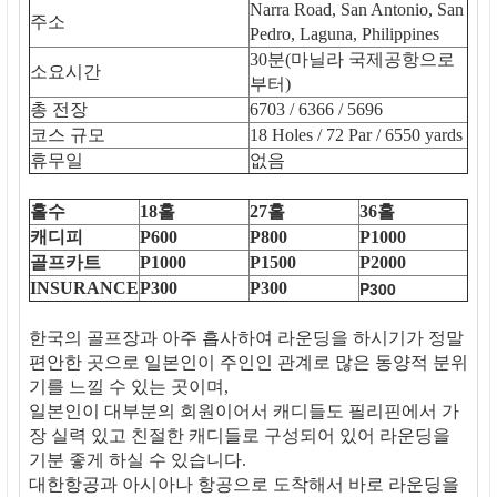
Narra Road, San Antonio, San
주소
Pedro, Laguna, Philippines
30분(마닐라 국제공항으로
소요시간
부터)
총 전장
6703 / 6366 / 5696
코스 규모
18 Holes / 72 Par / 6550 yards
휴무일
없음
홀수
18홀
27홀
36홀
캐디피
P600
P800
P1000
골프카트
P1000
P1500
P2000
P300
INSURANCE
P300
P300
한국의 골프장과 아주 흡사하여 라운딩을 하시기가 정말
편안한 곳으로 일본인이 주인인 관계로 많은 동양적 분위
기를 느낄 수 있는 곳이며,
일본인이 대부분의 회원이어서 캐디들도 필리핀에서 가
장 실력 있고 친절한 캐디들로 구성되어 있어 라운딩을
기분 좋게 하실 수 있습니다.
대한항공과 아시아나 항공으로 도착해서 바로 라운딩을