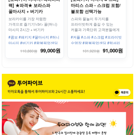
팩] ★파격★ 보라스파
마리스 스파 - 스크럽 포함/
꿀마사지 + 버기카
불포함 선택가능
보라카이를 가장 저렴한
스파와 물놀이 두가지를
가격으로 즐기기!<br> 꿀(허니)
프라이빗하게 즐길 수 있는
마사지 2시간 + 버기카
커플과 가족단위 고객분들에게
추천해 드리는 상품!!
#콤보 #패키지 #꿀마사지 #허니
#커플 #스파 #스크럽 #프라이빗
마사지 #버기카 #왕복픽업샌딩
수영장 #왕복픽업샌딩 #럭셔리
스파 #페어웨이즈
99,000원
91,000원
110,880원
101,920원