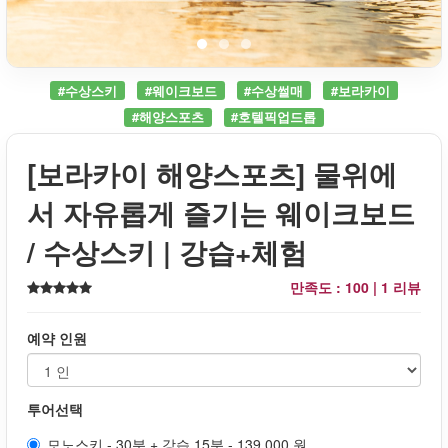
#수상스키
#웨이크보드
#수상썰매
#보라카이
#해양스포츠
#호텔픽업드롭
[보라카이 해양스포츠] 물위에
서 자유롭게 즐기는 웨이크보드
/ 수상스키 | 강습+체험
만족도 : 100 |
1 리뷰
예약 인원
투어선택
모노스키 - 30분 + 강습 15분 - 139,000 원