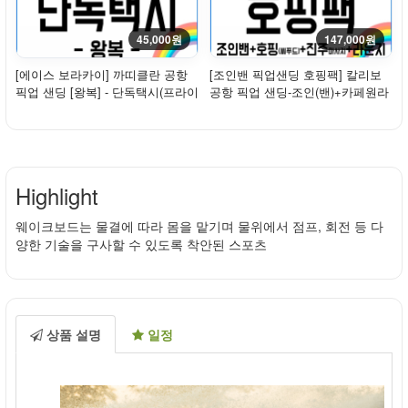
45,000원
147,000원
[에이스 보라카이] 까띠클란 공항
[조인밴 픽업샌딩 호핑팩] 칼리보
픽업 샌딩 [왕복] - 단독택시(프라이
공항 픽업 샌딩-조인(밴)+카페원라
빗)
운지(입장...
Highlight
웨이크보드는 물결에 따라 몸을 맡기며 물위에서 점프, 회전 등 다
양한 기술을 구사할 수 있도록 착안된 스포츠
상품 설명
일정