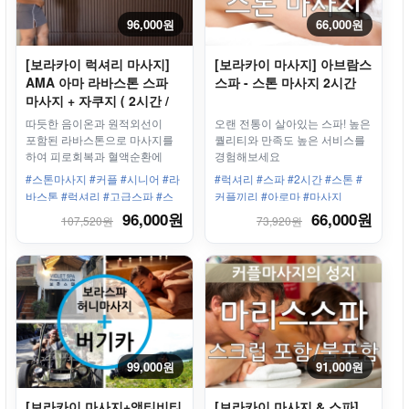
96,000원
66,000원
[보라카이 럭셔리 마사지]
[보라카이 마사지] 아브람스
AMA 아마 라바스톤 스파
스파 - 스톤 마사지 2시간
마사지 + 자쿠지 ( 2시간 /
2시간 30분 ) - 오션클럽점
따듯한 음이온과 원적외선이
오랜 전통이 살아있는 스파! 높은
포함된 라바스톤으로 마사지를
퀄리티와 만족도 높은 서비스를
하여 피로회복과 혈액순환에
경험해보세요
매우 좋습니다.
#스톤마사지 #커플 #시니어 #라
#럭셔리 #스파 #2시간 #스톤 #
바스톤 #럭셔리 #고급스파 #스
커플끼리 #아로마 #마사지
테이션3 #용암석 #피로회복 #자
96,000원
66,000원
107,520원
73,920원
쿠지 #오리지널
99,000원
91,000원
[보라카이 마사지+액티비티
[보라카이 마사지 & 스파]