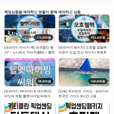
해당상품을 예약하신 분들이 함께 예약하신 상품
110,000원
103,300원
[보라카이 마사지 팩] 파격할인 행
[보라카이 패키지] 오호헬 알뜰팩 -
사! – 노니씨드 마사지($80) + 헬멧
아로마 오일 전신 마사지+호핑투
다이빙
어+헬멧다...
38,900원
160,000원
[보라카이 액티비티 & 데이투어]
[단독] 우리만의 가이드 - 보라카이
바닷속 체험 헬멧다이빙/씨워커
한국인 가이드 8시간 고용
[리조트 픽업...