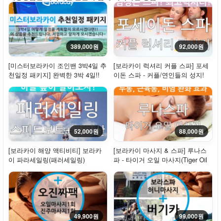
389,000원
92,000원
[미스터보라카이 조인밴 3박4일 추
[보라카이 럭셔리 커플 스파] 포세
천일정 패키지] 완벽한 3박 4일!!
이돈 스파 - 커플/연인들의 성지!
보라카이 ...
52,000원
88,000원
[보라카이 해양 액티비티] 보라카
[보라카이 마사지 & 스파] 루나스
이 파라세일링(패러세일링)
파 - 타이거 오일 마사지(Tiger Oil
Massage,...
49,900원
99,000원