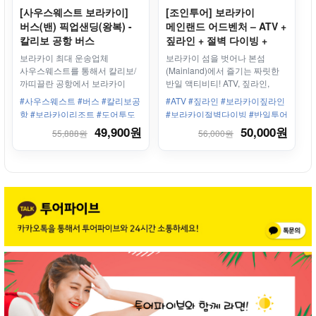
[사우스웨스트 보라카이]
[조인투어] 보라카이
버스(밴) 픽업샌딩(왕복) -
메인랜드 어드벤처 – ATV +
칼리보 공항 버스
짚라인 + 절벽 다이빙 +
카와스파
보라카이 최대 운송업체
보라카이 섬을 벗어나 본섬
사우스웨스트를 통해서 칼리보/
(Mainland)에서 즐기는 짜릿한
까띠끌란 공항에서 보라카이
반일 액티비티! ATV, 짚라인,
리조트까지 Door-to-Door
절벽 다이빙, 카와스파까지 한
#사우스웨스트 #버스 #칼리보공
#ATV #짚라인 #보라카이짚라인
서비스로, 안전하고 편안하게
번에 즐기는 완벽한 코스로
항 #보라카이리조트 #도어투도
#보라카이절벽다이빙 #반일투어
모십니다.
투명카약, 패들보드, 스윙,
어 #조인 #에어컨밴 #전용보트 #
#카와스파 #보라카이할거리
49,900원
50,000원
55,888원
56,000원
해먹존 등 무료 체험존도 함께
보라카이 최대 운송업체 #30년
포함되어 있습니다. 스테이션 1–
운영
3 구간은 무료 픽업 & 샌딩 제공,
오전/오후 두 타임으로
운영됩니다.