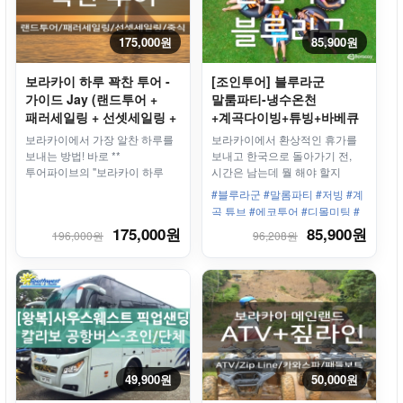
175,000원
85,900원
보라카이 하루 꽉찬 투어 -
[조인투어] 블루라군
가이드 Jay (랜드투어 +
말룸파티-냉수온천
패러세일링 + 선셋세일링 +
+계곡다이빙+튜빙+바베큐
무제한샤브샤브 중식)
점심제공
보라카이에서 가장 알찬 하루를
보라카이에서 환상적인 휴가를
보내는 방법! 바로 **
보내고 한국으로 돌아가기 전,
투어파이브의 "보라카이 하루
시간은 남는데 뭘 해야 할지
꽉찬 투어 - 버전 J"**입니다.
고민이라면? 일명 보라카이의
#블루라군 #말롬파티 #저빙 #계
보라카이 가이드 제이가 10여
블루 라군으로 불리는
곡 튜브 #에코투어 #디몰미팅 #
년간 필리핀에서 쌓아온 가이드
말룸파티로 떠나자
숨겨진투어
175,000원
85,900원
196,000원
96,208원
경험을 바탕으로 직접 설계한
완벽한 투어! 숨겨진 해변부터
짜릿한 해양 스포츠, 환상적인
석양, 그리고 힐링 마사지까지,
하루를 꽉 채운 특별한 경험을
제공합니다.
49,900원
50,000원