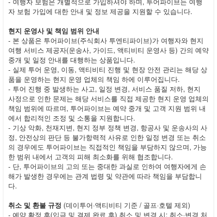
- 여행자 보험은 개별적으로 가입하셔야 하며, 투어파이브는 여행
자 보험 가입에 대한 안내 및 정보 제공을 지원할 수 있습니다.
현지 운영사 및 책임 범위 안내
- 본 상품은 투어파이브(주식회사 투엔티파이브)가 여행자와 현지
여행 서비스 제공자(운송사, 가이드, 액티비티 운영사 등) 간의 예약
중개 및 일정 안내를 대행하는 상품입니다.
- 실제 투어 운영, 이동, 액티비티 진행 및 현장 안전 관리는 해당 상
품을 운영하는 현지 운영 업체의 책임 하에 이루어집니다.
- 투어 진행 중 발생하는 사고, 일정 변경, 서비스 품질 저하, 현지
사정으로 인한 문제는 해당 서비스를 직접 제공한 현지 운영 업체의
책임 범위에 따르며, 투어파이브는 예약 중개 및 고객 지원 범위 내
에서 합리적인 조정 및 소통을 지원합니다.
- 기상 악화, 천재지변, 현지 정부 정책 변경, 항공사 및 운송사의 사
정, 안전상의 판단 등 불가항력적 사유로 인한 일정 변경 또는 취소
의 경우에도 투어파이브는 직접적인 책임을 부담하지 않으며, 가능
한 범위 내에서 고객의 피해 최소화를 위해 협조합니다.
- 단, 투어파이브의 고의 또는 중대한 과실로 인하여 여행자에게 손
해가 발생한 경우에는 관계 법령 및 약관에 따라 책임을 부담합니
다.
취소 및 환불 규정
(데이투어·액티비티 기준 / 골프·호텔 제외)
- 예약 확정 후(입금 및 결제 완료 후) 취소 및 변경 시: 취소·변경 처