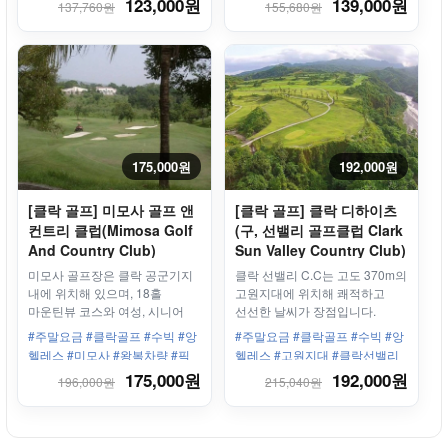
123,000원
139,000원
137,760원
155,680원
서비스를 즐길수 있습니다
175,000원
192,000원
[클락 골프] 미모사 골프 앤
[클락 골프] 클락 디하이츠
컨트리 클럽(Mimosa Golf
(구, 선밸리 골프클럽 Clark
And Country Club)
Sun Valley Country Club)
왕복차량 + 골프바우처
차량 + 18홀 그린피 - 주말/
미모사 골프장은 클락 공군기지
클락 선밸리 C.C는 고도 370m의
18홀 - 주말
휴일
내에 위치해 있으며, 18홀
고원지대에 위치해 쾌적하고
마운틴뷰 코스와 여성, 시니어
선선한 날씨가 장점입니다.
골퍼에게 인기 있는 아카시아 및
#주말요금 #클락골프 #수빅 #앙
#주말요금 #클락골프 #수빅 #앙
레이크뷰골프 코스로 나누어져
헬레스 #미모사 #왕복차량 #픽
헬레스 #고원지대 #클락선밸리
있습니다
업드롭포함 #2인라운딩
175,000원
192,000원
196,000원
215,040원