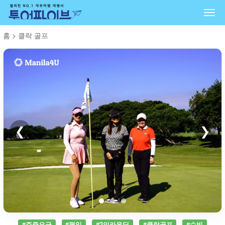
Togg
navi
홈
>
클락 골프
❮
❯
#주중요금
#평일
#2인라운딩
#클락골프
#수빅