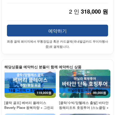
2 인
318,000 원
예약하기
최종 결제 페이지에서 무통장입금 혹은 카드결제(국내발급카드 무이자행사
중)로 결제됩니다.
해당상품을 예약하신 분들이 함께 예약하신 상품
119,000원
99,000원
[클락 골프] 베버리 플레이스
[클락/수빅/앙헬레스 출발] 바타안
Beverly Place 왕복차량 + 그린피
동해리조트 호핑투어 (스노클링 +
18홀 - 주말/휴일
선상낚시...