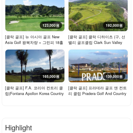
123,000원
192,000원
[클락 골프] 뉴 아시아 골프 New
[클락 골프] 클락 디하이츠 (구, 선
Asia Golf 왕복차량 + 그린피 18홀
밸리 골프클럽 Clark Sun Valley
- 주말/휴일
Country C...
165,000원
139,000원
[클락 골프] F.A. 코리아 컨트리 클
[클락 골프] 프라데라 골프 앤 컨트
럽(Fontana Apollon Korea Country
리 클럽 Pradera Golf And Country
Club) ...
Club 왕...
Highlight