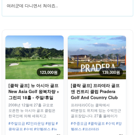
여러군데 다니면서 쳐야죠..
123,000원
139,000원
[클락 골프] 뉴 아시아 골프
[클락 골프] 프라데라 골프
New Asia Golf 왕복차량 +
앤 컨트리 클럽 Pradera
그린피 18홀 - 주말/휴일
Golf And Country Club
왕복차량 + 그린피 바우처
2008년 12월에 27홀 규모로
프라데라CC는 클락에서
18홀 - 평일/주중
오픈한 뉴 아시아 골프 클럽은
40분정도 위치에 있는 수빅인근
한국인에 의해 세워지고
골프장입니다. 27홀 플레이가
한국인에 의해 운영되고
가능한 골프장입니다
#주말요금 #2인라운딩 #평일 #
#주중요금 #클락골프 #수빅 #앙
있는만큼 필리핀속 한국인을
클락골프 #수빅 #앙헬레스 #뉴
헬레스 #프라데라
위한 최상골프 라운딩 및
아시아