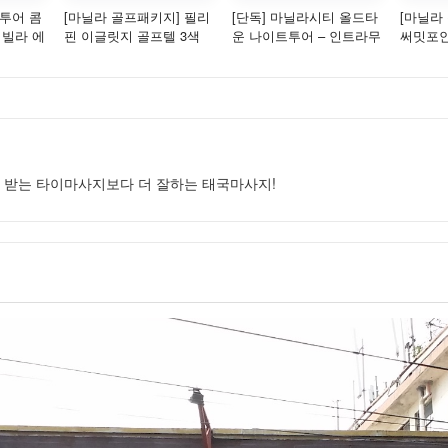
일투어 콤
[마닐라 골프패키지] 필리
[단독] 마닐라시티 올드타
[마닐라
 빌라 에
핀 이글릿지 골프텔 3색
운 나이트투어 – 인트라무
써밋포인트
 코코넛
골프 3박 4일 (18홀×3회)
로스 & 조네스브릿지 (코
왕복픽업 
스 C)
 받는 타이마사지보다 더 잘하는 태국마사지!