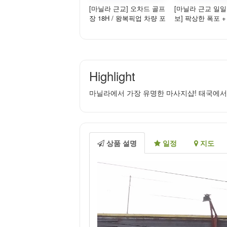
[마닐라 근교] 오차드 골프
[마닐라 근교 일
장 18H / 왕복픽업 차량 포
보] 팍상한 폭포 +
함 - 주말/휴일
스쿠데로 리조트,
...
Highlight
마닐라에서 가장 유명한 마사지샵! 태국에서
상품 설명
일정
지도