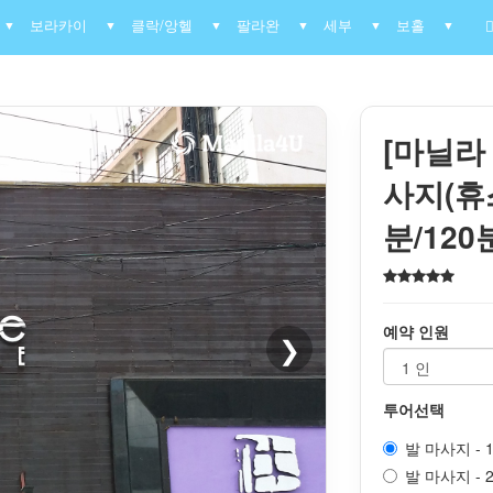
보라카이
클락/앙헬
팔라완
세부
보홀
▼
▼
▼
▼
▼
▼
[마닐라
사지(휴스
분/120분
예약 인원
❯
투어선택
발 마사지 - 1
발 마사지 - 2