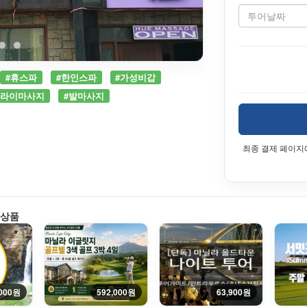
#휴스파
#한인스파
#가성비갑
드라이마사지
#발마사지
최종 결제 페이지
 상품
,000원
592,000원
63,900원