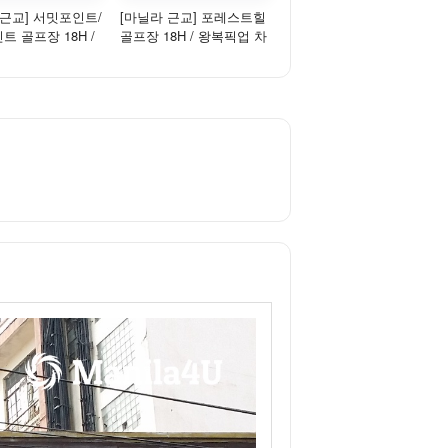
 근교] 서밋포인트/
[마닐라 근교] 포레스트힐
 골프장 18H /
골프장 18H / 왕복픽업 차
차량 포함 - 주...
량 포함 - 평일/주중