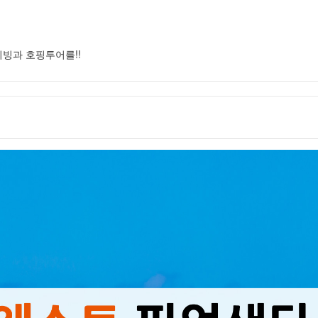
이빙과 호핑투어를!!