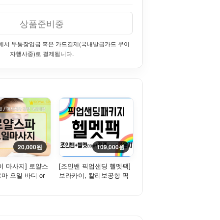
상품준비중
에서 무통장입금 혹은 카드결제(국내발급카드 무이
자행사중)로 결제됩니다.
20,000원
109,000원
이 마사지] 로얄스
[조인밴 픽업샌딩 헬멧팩]
로마 오일 바디 or
보라카이, 칼리보공항 픽
지
업 샌딩-조인(밴)+라운지
+...