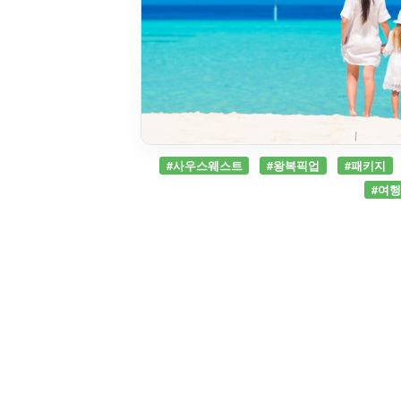
#사우스웨스트
#왕복픽업
#패키지
#여