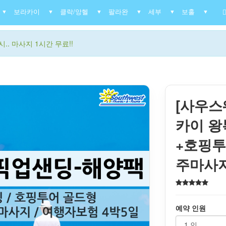
보라카이
클락/앙헬
팔라완
세부
보홀
▼
▼
▼
▼
▼
▼
.. 마사지 1시간 무료!!
[사우스
카이 
+호핑투
주마사
예약 인원