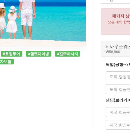
패키지 상
모든 예약 항
사우스웨스
58,900
#호핑투어
#헬멧다이빙
#진주마사지
행자보험
픽업(공항--
샌딩(보라카이