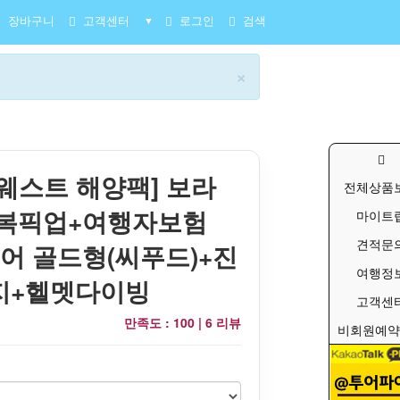
장바구니
고객센터
로그인
검색
▼
×
웨스트 해양팩] 보라
전체상품
왕복픽업+여행자보험
마이트
견적문
어 골드형(씨푸드)+진
여행정
지+헬멧다이빙
고객센
만족도 : 100 |
6 리뷰
비회원예약