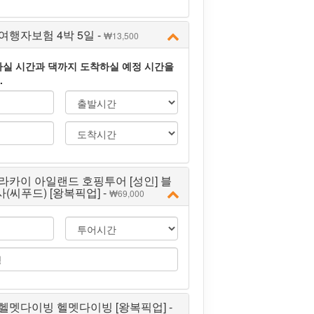
행자보험 4박 5일 -
13,500
실 시간과 댁까지 도착하실 예정 시간을
.
라카이 아일랜드 호핑투어 [성인] 블
사(씨푸드) [왕복픽업] -
69,000
헬멧다이빙 헬멧다이빙 [왕복픽업] -