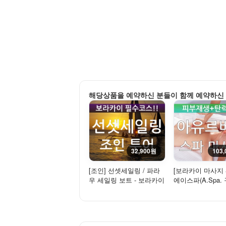
해당상품을 예약하신 분들이 함께 예약하신
32,900원
103
[조인] 선셋세일링 / 파라
[보라카이 마사지 
우 세일링 보트 - 보라카이
에이스파(A.Spa. 
환상적인 석양을 만나다!
르베다 스파) - 